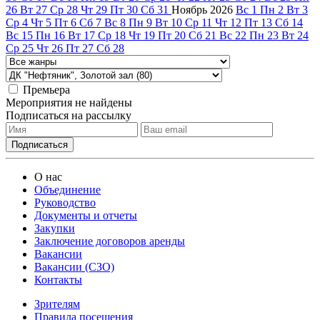
26
Вт
27
Ср
28
Чт
29
Пт
30
Сб
31
Ноябрь
2026
Вс
1
Пн
2
Вт
3
Ср
4
Чт
5
Пт
6
Сб
7
Вс
8
Пн
9
Вт
10
Ср
11
Чт
12
Пт
13
Сб
14
Вс
15
Пн
16
Вт
17
Ср
18
Чт
19
Пт
20
Сб
21
Вс
22
Пн
23
Вт
24
Ср
25
Чт
26
Пт
27
Сб
28
Премьера
Мероприятия не найдены
Подписаться на рассылку
О нас
Объединение
Руководство
Документы и отчеты
Закупки
Заключение договоров аренды
Вакансии
Вакансии (СЗО)
Контакты
Зрителям
Правила посещения