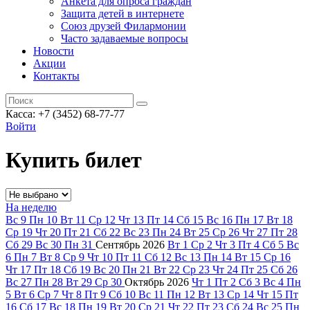
Анкета для опроса граждан
Защита детей в интернете
Союз друзей Филармонии
Часто задаваемые вопросы
Новости
Акции
Контакты
Касса:
+7 (3452)
68-77-77
Войти
Купить билет
На неделю
Вс
9
Пн
10
Вт
11
Ср
12
Чт
13
Пт
14
Сб
15
Вс
16
Пн
17
Вт
18
Ср
19
Чт
20
Пт
21
Сб
22
Вс
23
Пн
24
Вт
25
Ср
26
Чт
27
Пт
28
Сб
29
Вс
30
Пн
31
Сентябрь
2026
Вт
1
Ср
2
Чт
3
Пт
4
Сб
5
Вс
6
Пн
7
Вт
8
Ср
9
Чт
10
Пт
11
Сб
12
Вс
13
Пн
14
Вт
15
Ср
16
Чт
17
Пт
18
Сб
19
Вс
20
Пн
21
Вт
22
Ср
23
Чт
24
Пт
25
Сб
26
Вс
27
Пн
28
Вт
29
Ср
30
Октябрь
2026
Чт
1
Пт
2
Сб
3
Вс
4
Пн
5
Вт
6
Ср
7
Чт
8
Пт
9
Сб
10
Вс
11
Пн
12
Вт
13
Ср
14
Чт
15
Пт
16
Сб
17
Вс
18
Пн
19
Вт
20
Ср
21
Чт
22
Пт
23
Сб
24
Вс
25
Пн