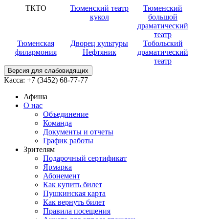
ТКТО
Тюменский театр
Тюменский
кукол
большой
драматический
театр
Тюменская
Дворец культуры
Тобольский
филармония
Нефтяник
драматический
театр
Версия для слабовидящих
Касса:
+7 (3452)
68-77-77
Афиша
О нас
Объединение
Команда
Документы и отчеты
График работы
Зрителям
Подарочный сертификат
Ярмарка
Абонемент
Как купить билет
Пушкинская карта
Как вернуть билет
Правила посещения