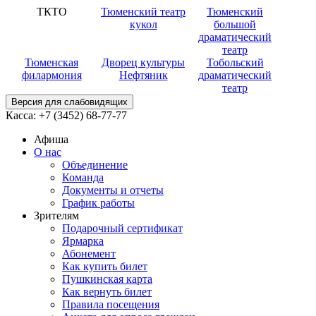
ТКТО
Тюменский театр
Тюменский
кукол
большой
драматический
театр
Тюменская
Дворец культуры
Тобольский
филармония
Нефтяник
драматический
театр
Версия для слабовидящих
Касса:
+7 (3452)
68-77-77
Афиша
О нас
Объединение
Команда
Документы и отчеты
График работы
Зрителям
Подарочный сертификат
Ярмарка
Абонемент
Как купить билет
Пушкинская карта
Как вернуть билет
Правила посещения