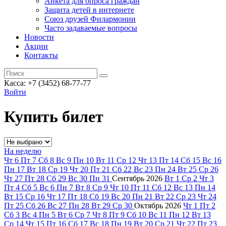
Анкета для опроса граждан
Защита детей в интернете
Союз друзей Филармонии
Часто задаваемые вопросы
Новости
Акции
Контакты
Касса:
+7 (3452)
68-77-77
Войти
Купить билет
На неделю
Чт
6
Пт
7
Сб
8
Вс
9
Пн
10
Вт
11
Ср
12
Чт
13
Пт
14
Сб
15
Вс
16
Пн
17
Вт
18
Ср
19
Чт
20
Пт
21
Сб
22
Вс
23
Пн
24
Вт
25
Ср
26
Чт
27
Пт
28
Сб
29
Вс
30
Пн
31
Сентябрь
2026
Вт
1
Ср
2
Чт
3
Пт
4
Сб
5
Вс
6
Пн
7
Вт
8
Ср
9
Чт
10
Пт
11
Сб
12
Вс
13
Пн
14
Вт
15
Ср
16
Чт
17
Пт
18
Сб
19
Вс
20
Пн
21
Вт
22
Ср
23
Чт
24
Пт
25
Сб
26
Вс
27
Пн
28
Вт
29
Ср
30
Октябрь
2026
Чт
1
Пт
2
Сб
3
Вс
4
Пн
5
Вт
6
Ср
7
Чт
8
Пт
9
Сб
10
Вс
11
Пн
12
Вт
13
Ср
14
Чт
15
Пт
16
Сб
17
Вс
18
Пн
19
Вт
20
Ср
21
Чт
22
Пт
23