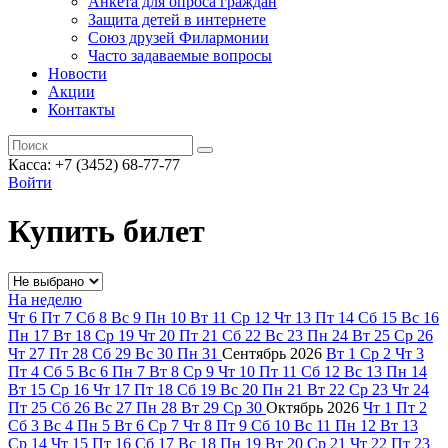
Анкета для опроса граждан
Защита детей в интернете
Союз друзей Филармонии
Часто задаваемые вопросы
Новости
Акции
Контакты
Касса:
+7 (3452)
68-77-77
Войти
Купить билет
На неделю
Чт
6
Пт
7
Сб
8
Вс
9
Пн
10
Вт
11
Ср
12
Чт
13
Пт
14
Сб
15
Вс
16
Пн
17
Вт
18
Ср
19
Чт
20
Пт
21
Сб
22
Вс
23
Пн
24
Вт
25
Ср
26
Чт
27
Пт
28
Сб
29
Вс
30
Пн
31
Сентябрь
2026
Вт
1
Ср
2
Чт
3
Пт
4
Сб
5
Вс
6
Пн
7
Вт
8
Ср
9
Чт
10
Пт
11
Сб
12
Вс
13
Пн
14
Вт
15
Ср
16
Чт
17
Пт
18
Сб
19
Вс
20
Пн
21
Вт
22
Ср
23
Чт
24
Пт
25
Сб
26
Вс
27
Пн
28
Вт
29
Ср
30
Октябрь
2026
Чт
1
Пт
2
Сб
3
Вс
4
Пн
5
Вт
6
Ср
7
Чт
8
Пт
9
Сб
10
Вс
11
Пн
12
Вт
13
Ср
14
Чт
15
Пт
16
Сб
17
Вс
18
Пн
19
Вт
20
Ср
21
Чт
22
Пт
23