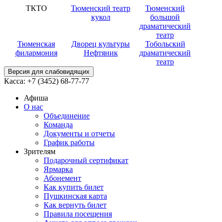
ТКТО
Тюменский театр
Тюменский
кукол
большой
драматический
театр
Тюменская
Дворец культуры
Тобольский
филармония
Нефтяник
драматический
театр
Версия для слабовидящих
Касса:
+7 (3452)
68-77-77
Афиша
О нас
Объединение
Команда
Документы и отчеты
График работы
Зрителям
Подарочный сертификат
Ярмарка
Абонемент
Как купить билет
Пушкинская карта
Как вернуть билет
Правила посещения