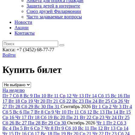
Анкета для опроса граждан
Защита детей в интернете
Союз друзей Филармонии
Часто задаваемые вопросы
Новости
Акции
Контакты
Касса:
+7 (3452)
68-77-77
Войти
Купить билет
На неделю
Пт
7
Сб
8
Вс
9
Пн
10
Вт
11
Ср
12
Чт
13
Пт
14
Сб
15
Вс
16
Пн
17
Вт
18
Ср
19
Чт
20
Пт
21
Сб
22
Вс
23
Пн
24
Вт
25
Ср
26
Чт
27
Пт
28
Сб
29
Вс
30
Пн
31
Сентябрь
2026
Вт
1
Ср
2
Чт
3
Пт
4
Сб
5
Вс
6
Пн
7
Вт
8
Ср
9
Чт
10
Пт
11
Сб
12
Вс
13
Пн
14
Вт
15
Ср
16
Чт
17
Пт
18
Сб
19
Вс
20
Пн
21
Вт
22
Ср
23
Чт
24
Пт
25
Сб
26
Вс
27
Пн
28
Вт
29
Ср
30
Октябрь
2026
Чт
1
Пт
2
Сб
3
Вс
4
Пн
5
Вт
6
Ср
7
Чт
8
Пт
9
Сб
10
Вс
11
Пн
12
Вт
13
Ср
14
Чт
15
Пт
16
Сб
17
Вс
18
Пн
19
Вт
20
Ср
21
Чт
22
Пт
23
Сб
24