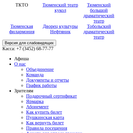
ТКТО
Тюменский театр
Тюменский
кукол
большой
драматический
театр
Тюменская
Дворец культуры
Тобольский
филармония
Нефтяник
драматический
театр
Версия для слабовидящих
Касса:
+7 (3452)
68-77-77
Афиша
О нас
Объединение
Команда
Документы и отчеты
График работы
Зрителям
Подарочный сертификат
Ярмарка
Абонемент
Как купить билет
Пушкинская карта
Как вернуть билет
Правила посещения