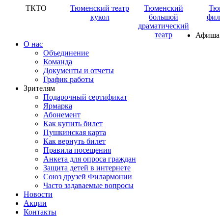
ТКТО
Тюменский театр
Тюменский
Тю
кукол
большой
фил
драматический
театр
Афиша
О нас
Объединение
Команда
Документы и отчеты
График работы
Зрителям
Подарочный сертификат
Ярмарка
Абонемент
Как купить билет
Пушкинская карта
Как вернуть билет
Правила посещения
Анкета для опроса граждан
Защита детей в интернете
Союз друзей Филармонии
Часто задаваемые вопросы
Новости
Акции
Контакты