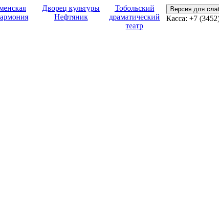
менская
Дворец культуры
Тобольский
Версия для сл
армония
Нефтяник
драматический
Касса:
+7 (3452
театр