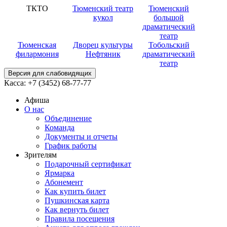
ТКТО
Тюменский театр
Тюменский
кукол
большой
драматический
театр
Тюменская
Дворец культуры
Тобольский
филармония
Нефтяник
драматический
театр
Версия для слабовидящих
Касса:
+7 (3452)
68-77-77
Афиша
О нас
Объединение
Команда
Документы и отчеты
График работы
Зрителям
Подарочный сертификат
Ярмарка
Абонемент
Как купить билет
Пушкинская карта
Как вернуть билет
Правила посещения