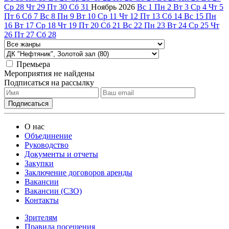
Ср
28
Чт
29
Пт
30
Сб
31
Ноябрь
2026
Вс
1
Пн
2
Вт
3
Ср
4
Чт
5
Пт
6
Сб
7
Вс
8
Пн
9
Вт
10
Ср
11
Чт
12
Пт
13
Сб
14
Вс
15
Пн
16
Вт
17
Ср
18
Чт
19
Пт
20
Сб
21
Вс
22
Пн
23
Вт
24
Ср
25
Чт
26
Пт
27
Сб
28
Премьера
Мероприятия не найдены
Подписаться на рассылку
О нас
Объединение
Руководство
Документы и отчеты
Закупки
Заключение договоров аренды
Вакансии
Вакансии (СЗО)
Контакты
Зрителям
Правила посещения