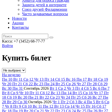
Анкета для опроса граждан
Защита детей в интернете
Союз друзей Филармонии
Часто задаваемые вопросы
Новости
Акции
Контакты
Касса:
+7 (3452)
68-77-77
Войти
Купить билет
На неделю
Пн
10
Вт
11
Ср
12
Чт
13
Пт
14
Сб
15
Вс
16
Пн
17
Вт
18
Ср
19
Чт
20
Пт
21
Сб
22
Вс
23
Пн
24
Вт
25
Ср
26
Чт
27
Пт
28
Сб
29
Вс
30
Пн
31
Сентябрь
2026
Вт
1
Ср
2
Чт
3
Пт
4
Сб
5
Вс
6
Пн
7
Вт
8
Ср
9
Чт
10
Пт
11
Сб
12
Вс
13
Пн
14
Вт
15
Ср
16
Чт
17
Пт
18
Сб
19
Вс
20
Пн
21
Вт
22
Ср
23
Чт
24
Пт
25
Сб
26
Вс
27
Пн
28
Вт
29
Ср
30
Октябрь
2026
Чт
1
Пт
2
Сб
3
Вс
4
Пн
5
Вт
6
Ср
7
Чт
8
Пт
9
Сб
10
Вс
11
Пн
12
Вт
13
Ср
14
Чт
15
Пт
16
Сб
17
Вс
18
Пн
19
Вт
20
Ср
21
Чт
22
Пт
23
Сб
24
Вс
25
Пн
26
Вт
27