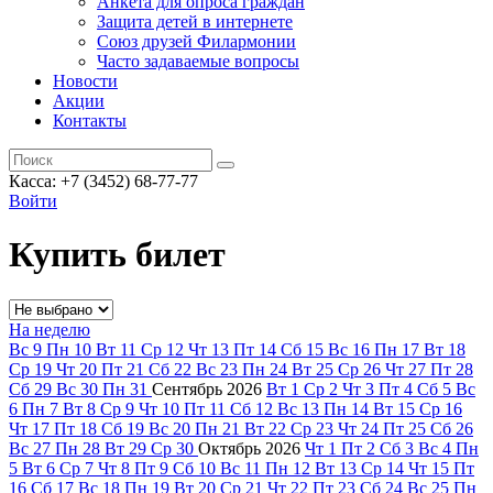
Анкета для опроса граждан
Защита детей в интернете
Союз друзей Филармонии
Часто задаваемые вопросы
Новости
Акции
Контакты
Касса:
+7 (3452)
68-77-77
Войти
Купить билет
На неделю
Вс
9
Пн
10
Вт
11
Ср
12
Чт
13
Пт
14
Сб
15
Вс
16
Пн
17
Вт
18
Ср
19
Чт
20
Пт
21
Сб
22
Вс
23
Пн
24
Вт
25
Ср
26
Чт
27
Пт
28
Сб
29
Вс
30
Пн
31
Сентябрь
2026
Вт
1
Ср
2
Чт
3
Пт
4
Сб
5
Вс
6
Пн
7
Вт
8
Ср
9
Чт
10
Пт
11
Сб
12
Вс
13
Пн
14
Вт
15
Ср
16
Чт
17
Пт
18
Сб
19
Вс
20
Пн
21
Вт
22
Ср
23
Чт
24
Пт
25
Сб
26
Вс
27
Пн
28
Вт
29
Ср
30
Октябрь
2026
Чт
1
Пт
2
Сб
3
Вс
4
Пн
5
Вт
6
Ср
7
Чт
8
Пт
9
Сб
10
Вс
11
Пн
12
Вт
13
Ср
14
Чт
15
Пт
16
Сб
17
Вс
18
Пн
19
Вт
20
Ср
21
Чт
22
Пт
23
Сб
24
Вс
25
Пн