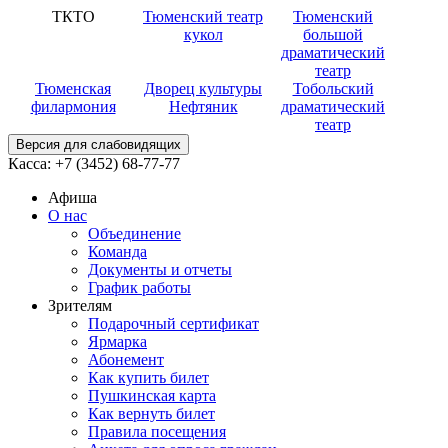
ТКТО
Тюменский театр
Тюменский
кукол
большой
драматический
театр
Тюменская
Дворец культуры
Тобольский
филармония
Нефтяник
драматический
театр
Версия для слабовидящих
Касса:
+7 (3452)
68-77-77
Афиша
О нас
Объединение
Команда
Документы и отчеты
График работы
Зрителям
Подарочный сертификат
Ярмарка
Абонемент
Как купить билет
Пушкинская карта
Как вернуть билет
Правила посещения