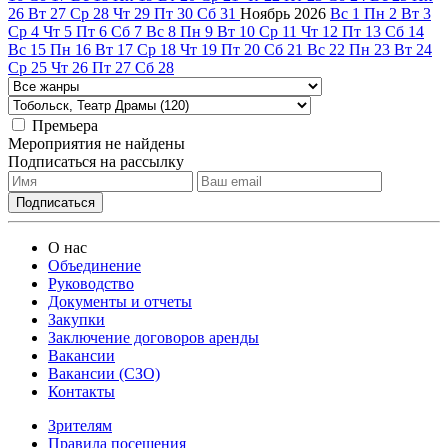
26
Вт
27
Ср
28
Чт
29
Пт
30
Сб
31
Ноябрь
2026
Вс
1
Пн
2
Вт
3
Ср
4
Чт
5
Пт
6
Сб
7
Вс
8
Пн
9
Вт
10
Ср
11
Чт
12
Пт
13
Сб
14
Вс
15
Пн
16
Вт
17
Ср
18
Чт
19
Пт
20
Сб
21
Вс
22
Пн
23
Вт
24
Ср
25
Чт
26
Пт
27
Сб
28
Премьера
Мероприятия не найдены
Подписаться на рассылку
О нас
Объединение
Руководство
Документы и отчеты
Закупки
Заключение договоров аренды
Вакансии
Вакансии (СЗО)
Контакты
Зрителям
Правила посещения