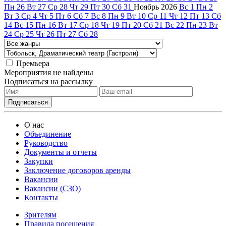
Пн
26
Вт
27
Ср
28
Чт
29
Пт
30
Сб
31
Ноябрь
2026
Вс
1
Пн
2
Вт
3
Ср
4
Чт
5
Пт
6
Сб
7
Вс
8
Пн
9
Вт
10
Ср
11
Чт
12
Пт
13
Сб
14
Вс
15
Пн
16
Вт
17
Ср
18
Чт
19
Пт
20
Сб
21
Вс
22
Пн
23
Вт
24
Ср
25
Чт
26
Пт
27
Сб
28
Премьера
Мероприятия не найдены
Подписаться на рассылку
О нас
Объединение
Руководство
Документы и отчеты
Закупки
Заключение договоров аренды
Вакансии
Вакансии (СЗО)
Контакты
Зрителям
Правила посещения