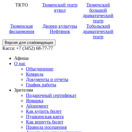
ТКТО
Тюменский театр
Тюменский
кукол
большой
драматический
театр
Тюменская
Дворец культуры
Тобольский
филармония
Нефтяник
драматический
театр
Версия для слабовидящих
Касса:
+7 (3452)
68-77-77
Афиша
О нас
Объединение
Команда
Документы и отчеты
График работы
Зрителям
Подарочный сертификат
Ярмарка
Абонемент
Как купить билет
Пушкинская карта
Как вернуть билет
Правила посещения