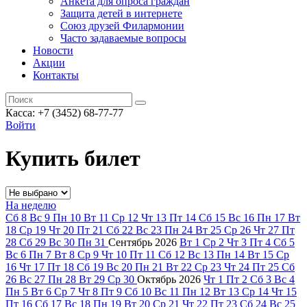
Анкета для опроса граждан
Защита детей в интернете
Союз друзей Филармонии
Часто задаваемые вопросы
Новости
Акции
Контакты
Касса:
+7 (3452)
68-77-77
Войти
Купить билет
На неделю
Сб
8
Вс
9
Пн
10
Вт
11
Ср
12
Чт
13
Пт
14
Сб
15
Вс
16
Пн
17
Вт
18
Ср
19
Чт
20
Пт
21
Сб
22
Вс
23
Пн
24
Вт
25
Ср
26
Чт
27
Пт
28
Сб
29
Вс
30
Пн
31
Сентябрь
2026
Вт
1
Ср
2
Чт
3
Пт
4
Сб
5
Вс
6
Пн
7
Вт
8
Ср
9
Чт
10
Пт
11
Сб
12
Вс
13
Пн
14
Вт
15
Ср
16
Чт
17
Пт
18
Сб
19
Вс
20
Пн
21
Вт
22
Ср
23
Чт
24
Пт
25
Сб
26
Вс
27
Пн
28
Вт
29
Ср
30
Октябрь
2026
Чт
1
Пт
2
Сб
3
Вс
4
Пн
5
Вт
6
Ср
7
Чт
8
Пт
9
Сб
10
Вс
11
Пн
12
Вт
13
Ср
14
Чт
15
Пт
16
Сб
17
Вс
18
Пн
19
Вт
20
Ср
21
Чт
22
Пт
23
Сб
24
Вс
25