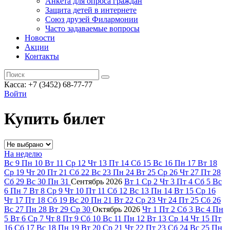
Анкета для опроса граждан
Защита детей в интернете
Союз друзей Филармонии
Часто задаваемые вопросы
Новости
Акции
Контакты
Касса:
+7 (3452)
68-77-77
Войти
Купить билет
На неделю
Вс
9
Пн
10
Вт
11
Ср
12
Чт
13
Пт
14
Сб
15
Вс
16
Пн
17
Вт
18
Ср
19
Чт
20
Пт
21
Сб
22
Вс
23
Пн
24
Вт
25
Ср
26
Чт
27
Пт
28
Сб
29
Вс
30
Пн
31
Сентябрь
2026
Вт
1
Ср
2
Чт
3
Пт
4
Сб
5
Вс
6
Пн
7
Вт
8
Ср
9
Чт
10
Пт
11
Сб
12
Вс
13
Пн
14
Вт
15
Ср
16
Чт
17
Пт
18
Сб
19
Вс
20
Пн
21
Вт
22
Ср
23
Чт
24
Пт
25
Сб
26
Вс
27
Пн
28
Вт
29
Ср
30
Октябрь
2026
Чт
1
Пт
2
Сб
3
Вс
4
Пн
5
Вт
6
Ср
7
Чт
8
Пт
9
Сб
10
Вс
11
Пн
12
Вт
13
Ср
14
Чт
15
Пт
16
Сб
17
Вс
18
Пн
19
Вт
20
Ср
21
Чт
22
Пт
23
Сб
24
Вс
25
Пн