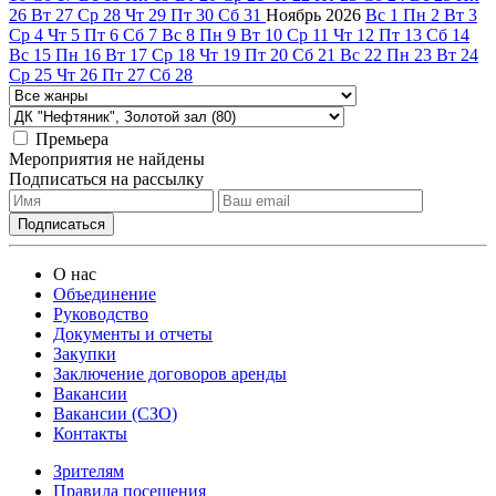
26
Вт
27
Ср
28
Чт
29
Пт
30
Сб
31
Ноябрь
2026
Вс
1
Пн
2
Вт
3
Ср
4
Чт
5
Пт
6
Сб
7
Вс
8
Пн
9
Вт
10
Ср
11
Чт
12
Пт
13
Сб
14
Вс
15
Пн
16
Вт
17
Ср
18
Чт
19
Пт
20
Сб
21
Вс
22
Пн
23
Вт
24
Ср
25
Чт
26
Пт
27
Сб
28
Премьера
Мероприятия не найдены
Подписаться на рассылку
О нас
Объединение
Руководство
Документы и отчеты
Закупки
Заключение договоров аренды
Вакансии
Вакансии (СЗО)
Контакты
Зрителям
Правила посещения