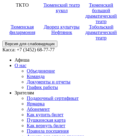
ТКТО
Тюменский театр
Тюменский
кукол
большой
драматический
театр
Тюменская
Дворец культуры
Тобольский
филармония
Нефтяник
драматический
театр
Версия для слабовидящих
Касса:
+7 (3452)
68-77-77
Афиша
О нас
Объединение
Команда
Документы и отчеты
График работы
Зрителям
Подарочный сертификат
Ярмарка
Абонемент
Как купить билет
Пушкинская карта
Как вернуть билет
Правила посещения