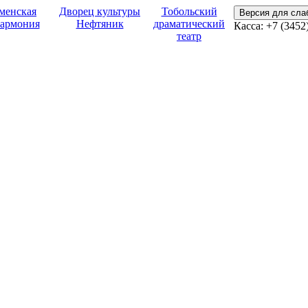
менская
Дворец культуры
Тобольский
Версия для сл
армония
Нефтяник
драматический
Касса:
+7 (3452
театр