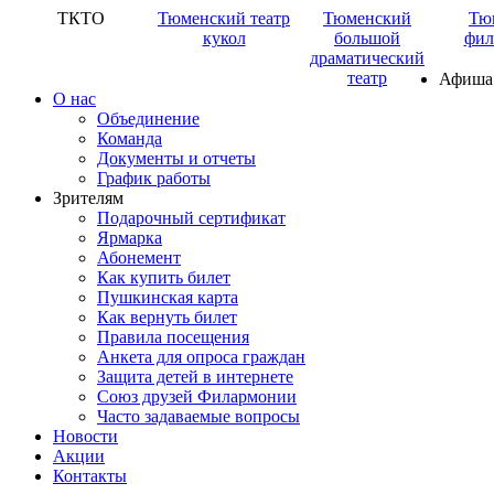
ТКТО
Тюменский театр
Тюменский
Тю
кукол
большой
фил
драматический
театр
Афиша
О нас
Объединение
Команда
Документы и отчеты
График работы
Зрителям
Подарочный сертификат
Ярмарка
Абонемент
Как купить билет
Пушкинская карта
Как вернуть билет
Правила посещения
Анкета для опроса граждан
Защита детей в интернете
Союз друзей Филармонии
Часто задаваемые вопросы
Новости
Акции
Контакты