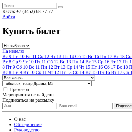
Касса:
+7 (3452)
68-77-77
Войти
Купить билет
На неделю
Вс
9
Пн
10
Вт
11
Ср
12
Чт
13
Пт
14
Сб
15
Вс
16
Пн
17
Вт
18
Ср
Вт
8
Ср
9
Чт
10
Пт
11
Сб
12
Вс
13
Пн
14
Вт
15
Ср
16
Чт
17
Пт
1
8
Пт
9
Сб
10
Вс
11
Пн
12
Вт
13
Ср
14
Чт
15
Пт
16
Сб
17
Вс
18
Вс
8
Пн
9
Вт
10
Ср
11
Чт
12
Пт
13
Сб
14
Вс
15
Пн
16
Вт
17
Ср
Премьера
Мероприятия не найдены
Подписаться на рассылку
О нас
Объединение
Руководство