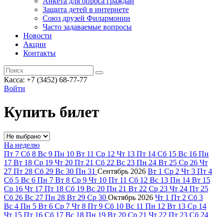
Анкета для опроса граждан
Защита детей в интернете
Союз друзей Филармонии
Часто задаваемые вопросы
Новости
Акции
Контакты
Касса:
+7 (3452)
68-77-77
Войти
Купить билет
На неделю
Пт
7
Сб
8
Вс
9
Пн
10
Вт
11
Ср
12
Чт
13
Пт
14
Сб
15
Вс
16
Пн
17
Вт
18
Ср
19
Чт
20
Пт
21
Сб
22
Вс
23
Пн
24
Вт
25
Ср
26
Чт
27
Пт
28
Сб
29
Вс
30
Пн
31
Сентябрь
2026
Вт
1
Ср
2
Чт
3
Пт
4
Сб
5
Вс
6
Пн
7
Вт
8
Ср
9
Чт
10
Пт
11
Сб
12
Вс
13
Пн
14
Вт
15
Ср
16
Чт
17
Пт
18
Сб
19
Вс
20
Пн
21
Вт
22
Ср
23
Чт
24
Пт
25
Сб
26
Вс
27
Пн
28
Вт
29
Ср
30
Октябрь
2026
Чт
1
Пт
2
Сб
3
Вс
4
Пн
5
Вт
6
Ср
7
Чт
8
Пт
9
Сб
10
Вс
11
Пн
12
Вт
13
Ср
14
Чт
15
Пт
16
Сб
17
Вс
18
Пн
19
Вт
20
Ср
21
Чт
22
Пт
23
Сб
24