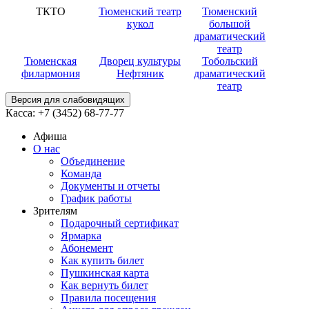
ТКТО
Тюменский театр
Тюменский
кукол
большой
драматический
театр
Тюменская
Дворец культуры
Тобольский
филармония
Нефтяник
драматический
театр
Версия для слабовидящих
Касса:
+7 (3452)
68-77-77
Афиша
О нас
Объединение
Команда
Документы и отчеты
График работы
Зрителям
Подарочный сертификат
Ярмарка
Абонемент
Как купить билет
Пушкинская карта
Как вернуть билет
Правила посещения