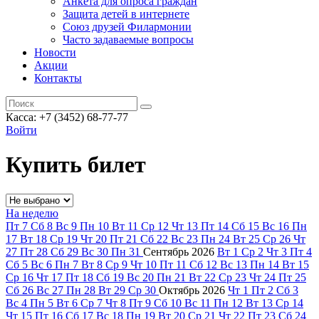
Анкета для опроса граждан
Защита детей в интернете
Союз друзей Филармонии
Часто задаваемые вопросы
Новости
Акции
Контакты
Касса:
+7 (3452)
68-77-77
Войти
Купить билет
На неделю
Пт
7
Сб
8
Вс
9
Пн
10
Вт
11
Ср
12
Чт
13
Пт
14
Сб
15
Вс
16
Пн
17
Вт
18
Ср
19
Чт
20
Пт
21
Сб
22
Вс
23
Пн
24
Вт
25
Ср
26
Чт
27
Пт
28
Сб
29
Вс
30
Пн
31
Сентябрь
2026
Вт
1
Ср
2
Чт
3
Пт
4
Сб
5
Вс
6
Пн
7
Вт
8
Ср
9
Чт
10
Пт
11
Сб
12
Вс
13
Пн
14
Вт
15
Ср
16
Чт
17
Пт
18
Сб
19
Вс
20
Пн
21
Вт
22
Ср
23
Чт
24
Пт
25
Сб
26
Вс
27
Пн
28
Вт
29
Ср
30
Октябрь
2026
Чт
1
Пт
2
Сб
3
Вс
4
Пн
5
Вт
6
Ср
7
Чт
8
Пт
9
Сб
10
Вс
11
Пн
12
Вт
13
Ср
14
Чт
15
Пт
16
Сб
17
Вс
18
Пн
19
Вт
20
Ср
21
Чт
22
Пт
23
Сб
24