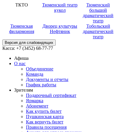
ТКТО
Тюменский театр
Тюменский
кукол
большой
драматический
театр
Тюменская
Дворец культуры
Тобольский
филармония
Нефтяник
драматический
театр
Версия для слабовидящих
Касса:
+7 (3452)
68-77-77
Афиша
О нас
Объединение
Команда
Документы и отчеты
График работы
Зрителям
Подарочный сертификат
Ярмарка
Абонемент
Как купить билет
Пушкинская карта
Как вернуть билет
Правила посещения