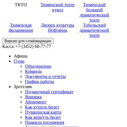
ТКТО
Тюменский театр
Тюменский
кукол
большой
драматический
театр
Тюменская
Дворец культуры
Тобольский
филармония
Нефтяник
драматический
театр
Версия для слабовидящих
Касса:
+7 (3452)
68-77-77
Афиша
О нас
Объединение
Команда
Документы и отчеты
График работы
Зрителям
Подарочный сертификат
Ярмарка
Абонемент
Как купить билет
Пушкинская карта
Как вернуть билет
Правила посещения