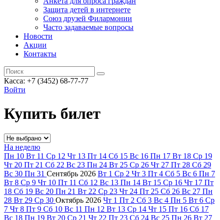
Анкета для опроса граждан
Защита детей в интернете
Союз друзей Филармонии
Часто задаваемые вопросы
Новости
Акции
Контакты
Касса:
+7 (3452)
68-77-77
Войти
Купить билет
На неделю
Пн
10
Вт
11
Ср
12
Чт
13
Пт
14
Сб
15
Вс
16
Пн
17
Вт
18
Ср
19
Чт
20
Пт
21
Сб
22
Вс
23
Пн
24
Вт
25
Ср
26
Чт
27
Пт
28
Сб
29
Вс
30
Пн
31
Сентябрь
2026
Вт
1
Ср
2
Чт
3
Пт
4
Сб
5
Вс
6
Пн
7
Вт
8
Ср
9
Чт
10
Пт
11
Сб
12
Вс
13
Пн
14
Вт
15
Ср
16
Чт
17
Пт
18
Сб
19
Вс
20
Пн
21
Вт
22
Ср
23
Чт
24
Пт
25
Сб
26
Вс
27
Пн
28
Вт
29
Ср
30
Октябрь
2026
Чт
1
Пт
2
Сб
3
Вс
4
Пн
5
Вт
6
Ср
7
Чт
8
Пт
9
Сб
10
Вс
11
Пн
12
Вт
13
Ср
14
Чт
15
Пт
16
Сб
17
Вс
18
Пн
19
Вт
20
Ср
21
Чт
22
Пт
23
Сб
24
Вс
25
Пн
26
Вт
27