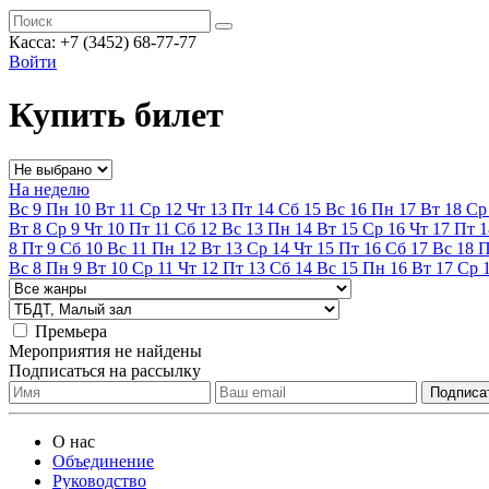
Касса:
+7 (3452)
68-77-77
Войти
Купить билет
На неделю
Вс
9
Пн
10
Вт
11
Ср
12
Чт
13
Пт
14
Сб
15
Вс
16
Пн
17
Вт
18
Ср
Вт
8
Ср
9
Чт
10
Пт
11
Сб
12
Вс
13
Пн
14
Вт
15
Ср
16
Чт
17
Пт
1
8
Пт
9
Сб
10
Вс
11
Пн
12
Вт
13
Ср
14
Чт
15
Пт
16
Сб
17
Вс
18
Вс
8
Пн
9
Вт
10
Ср
11
Чт
12
Пт
13
Сб
14
Вс
15
Пн
16
Вт
17
Ср
Премьера
Мероприятия не найдены
Подписаться на рассылку
О нас
Объединение
Руководство