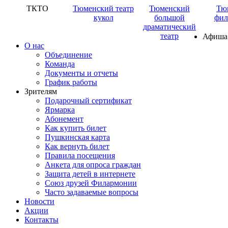
ТКТО
Тюменский театр
Тюменский
Тю
кукол
большой
фил
драматический
театр
Афиша
О нас
Объединение
Команда
Документы и отчеты
График работы
Зрителям
Подарочный сертификат
Ярмарка
Абонемент
Как купить билет
Пушкинская карта
Как вернуть билет
Правила посещения
Анкета для опроса граждан
Защита детей в интернете
Союз друзей Филармонии
Часто задаваемые вопросы
Новости
Акции
Контакты