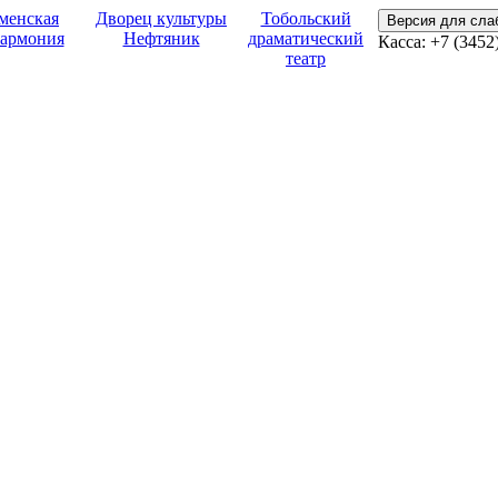
менская
Дворец культуры
Тобольский
Версия для сл
армония
Нефтяник
драматический
Касса:
+7 (3452
театр