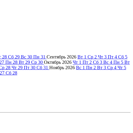
т
28
Сб
29
Вс
30
Пн
31
Сентябрь
2026
Вт
1
Ср
2
Чт
3
Пт
4
Сб
5
27
Пн
28
Вт
29
Ср
30
Октябрь
2026
Чт
1
Пт
2
Сб
3
Вс
4
Пн
5
Вт
Ср
28
Чт
29
Пт
30
Сб
31
Ноябрь
2026
Вс
1
Пн
2
Вт
3
Ср
4
Чт
5
27
Сб
28