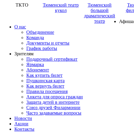
ТКТО
Тюменский театр
Тюменский
Тю
кукол
большой
фил
драматический
театр
Афиша
О нас
Объединение
Команда
Документы и отчеты
График работы
Зрителям
Подарочный сертификат
Ярмарка
Абонемент
Как купить билет
Пушкинская карта
Как вернуть билет
Правила посещения
Анкета для опроса граждан
Защита детей в интернете
Союз друзей Филармонии
Часто задаваемые вопросы
Новости
Акции
Контакты