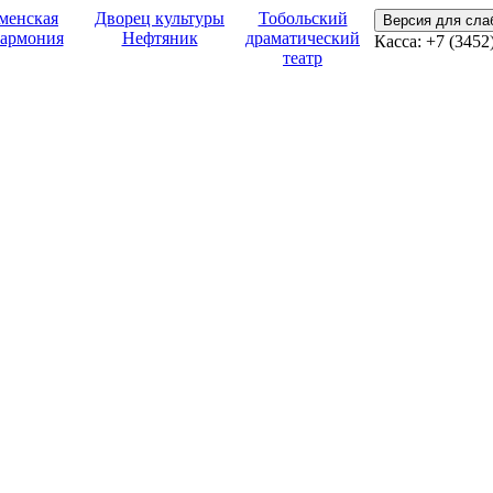
менская
Дворец культуры
Тобольский
Версия для сл
армония
Нефтяник
драматический
Касса:
+7 (3452
театр