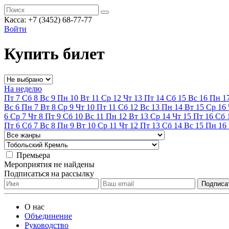
Касса:
+7 (3452)
68-77-77
Войти
Купить билет
На неделю
Пт
7
Сб
8
Вс
9
Пн
10
Вт
11
Ср
12
Чт
13
Пт
14
Сб
15
Вс
16
Пн
1
Вс
6
Пн
7
Вт
8
Ср
9
Чт
10
Пт
11
Сб
12
Вс
13
Пн
14
Вт
15
Ср
16
6
Ср
7
Чт
8
Пт
9
Сб
10
Вс
11
Пн
12
Вт
13
Ср
14
Чт
15
Пт
16
Сб
Пт
6
Сб
7
Вс
8
Пн
9
Вт
10
Ср
11
Чт
12
Пт
13
Сб
14
Вс
15
Пн
16
Премьера
Мероприятия не найдены
Подписаться на рассылку
О нас
Объединение
Руководство