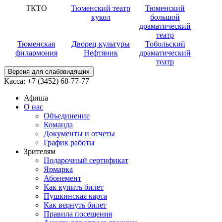
ТКТО
Тюменский театр
Тюменский
кукол
большой
драматический
театр
Тюменская
Дворец культуры
Тобольский
филармония
Нефтяник
драматический
театр
Версия для слабовидящих
Касса:
+7 (3452)
68-77-77
Афиша
О нас
Объединение
Команда
Документы и отчеты
График работы
Зрителям
Подарочный сертификат
Ярмарка
Абонемент
Как купить билет
Пушкинская карта
Как вернуть билет
Правила посещения