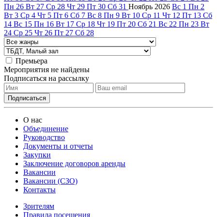
Пн
26
Вт
27
Ср
28
Чт
29
Пт
30
Сб
31
Ноябрь
2026
Вс
1
Пн
2
Вт
3
Ср
4
Чт
5
Пт
6
Сб
7
Вс
8
Пн
9
Вт
10
Ср
11
Чт
12
Пт
13
Сб
14
Вс
15
Пн
16
Вт
17
Ср
18
Чт
19
Пт
20
Сб
21
Вс
22
Пн
23
Вт
24
Ср
25
Чт
26
Пт
27
Сб
28
Премьера
Мероприятия не найдены
Подписаться на рассылку
О нас
Объединение
Руководство
Документы и отчеты
Закупки
Заключение договоров аренды
Вакансии
Вакансии (СЗО)
Контакты
Зрителям
Правила посещения