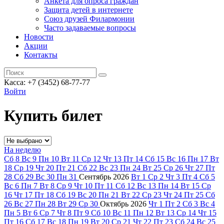
Анкета для опроса граждан
Защита детей в интернете
Союз друзей Филармонии
Часто задаваемые вопросы
Новости
Акции
Контакты
Касса:
+7 (3452)
68-77-77
Войти
Купить билет
На неделю
Сб
8
Вс
9
Пн
10
Вт
11
Ср
12
Чт
13
Пт
14
Сб
15
Вс
16
Пн
17
Вт
18
Ср
19
Чт
20
Пт
21
Сб
22
Вс
23
Пн
24
Вт
25
Ср
26
Чт
27
Пт
28
Сб
29
Вс
30
Пн
31
Сентябрь
2026
Вт
1
Ср
2
Чт
3
Пт
4
Сб
5
Вс
6
Пн
7
Вт
8
Ср
9
Чт
10
Пт
11
Сб
12
Вс
13
Пн
14
Вт
15
Ср
16
Чт
17
Пт
18
Сб
19
Вс
20
Пн
21
Вт
22
Ср
23
Чт
24
Пт
25
Сб
26
Вс
27
Пн
28
Вт
29
Ср
30
Октябрь
2026
Чт
1
Пт
2
Сб
3
Вс
4
Пн
5
Вт
6
Ср
7
Чт
8
Пт
9
Сб
10
Вс
11
Пн
12
Вт
13
Ср
14
Чт
15
Пт
16
Сб
17
Вс
18
Пн
19
Вт
20
Ср
21
Чт
22
Пт
23
Сб
24
Вс
25