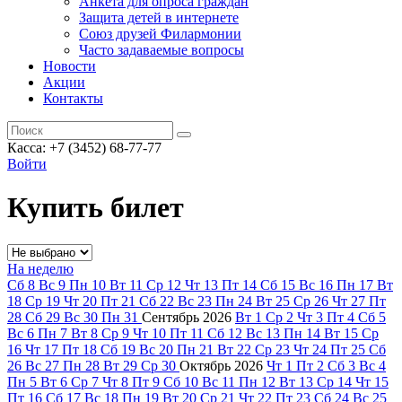
Анкета для опроса граждан
Защита детей в интернете
Союз друзей Филармонии
Часто задаваемые вопросы
Новости
Акции
Контакты
Касса:
+7 (3452)
68-77-77
Войти
Купить билет
На неделю
Сб
8
Вс
9
Пн
10
Вт
11
Ср
12
Чт
13
Пт
14
Сб
15
Вс
16
Пн
17
Вт
18
Ср
19
Чт
20
Пт
21
Сб
22
Вс
23
Пн
24
Вт
25
Ср
26
Чт
27
Пт
28
Сб
29
Вс
30
Пн
31
Сентябрь
2026
Вт
1
Ср
2
Чт
3
Пт
4
Сб
5
Вс
6
Пн
7
Вт
8
Ср
9
Чт
10
Пт
11
Сб
12
Вс
13
Пн
14
Вт
15
Ср
16
Чт
17
Пт
18
Сб
19
Вс
20
Пн
21
Вт
22
Ср
23
Чт
24
Пт
25
Сб
26
Вс
27
Пн
28
Вт
29
Ср
30
Октябрь
2026
Чт
1
Пт
2
Сб
3
Вс
4
Пн
5
Вт
6
Ср
7
Чт
8
Пт
9
Сб
10
Вс
11
Пн
12
Вт
13
Ср
14
Чт
15
Пт
16
Сб
17
Вс
18
Пн
19
Вт
20
Ср
21
Чт
22
Пт
23
Сб
24
Вс
25