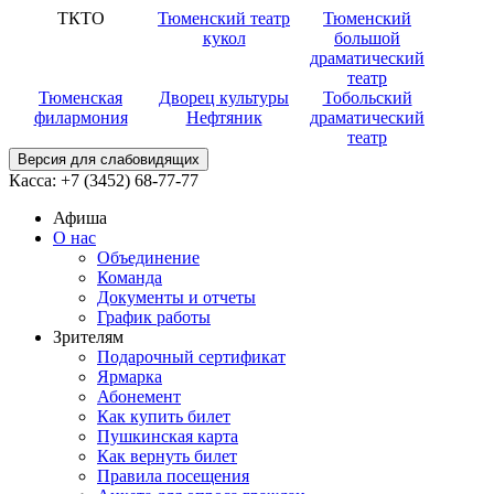
ТКТО
Тюменский театр
Тюменский
кукол
большой
драматический
театр
Тюменская
Дворец культуры
Тобольский
филармония
Нефтяник
драматический
театр
Версия для слабовидящих
Касса:
+7 (3452)
68-77-77
Афиша
О нас
Объединение
Команда
Документы и отчеты
График работы
Зрителям
Подарочный сертификат
Ярмарка
Абонемент
Как купить билет
Пушкинская карта
Как вернуть билет
Правила посещения