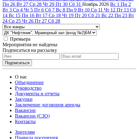
Пн
26
Вт
27
Ср
28
Чт
29
Пт
30
Сб
31
Ноябрь
2026
Вс
1
Пн
2
Вт
3
Ср
4
Чт
5
Пт
6
Сб
7
Вс
8
Пн
9
Вт
10
Ср
11
Чт
12
Пт
13
Сб
14
Вс
15
Пн
16
Вт
17
Ср
18
Чт
19
Пт
20
Сб
21
Вс
22
Пн
23
Вт
24
Ср
25
Чт
26
Пт
27
Сб
28
Премьера
Мероприятия не найдены
Подписаться на рассылку
О нас
Объединение
Руководство
Документы и отчеты
Закупки
Заключение договоров аренды
Вакансии
Вакансии (СЗО)
Контакты
Зрителям
Правила посещения