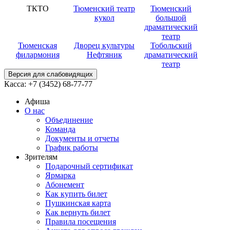
ТКТО
Тюменский театр
Тюменский
кукол
большой
драматический
театр
Тюменская
Дворец культуры
Тобольский
филармония
Нефтяник
драматический
театр
Версия для слабовидящих
Касса:
+7 (3452)
68-77-77
Афиша
О нас
Объединение
Команда
Документы и отчеты
График работы
Зрителям
Подарочный сертификат
Ярмарка
Абонемент
Как купить билет
Пушкинская карта
Как вернуть билет
Правила посещения