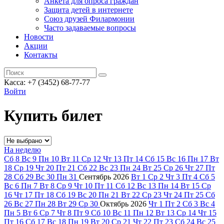
Анкета для опроса граждан
Защита детей в интернете
Союз друзей Филармонии
Часто задаваемые вопросы
Новости
Акции
Контакты
Касса:
+7 (3452)
68-77-77
Войти
Купить билет
На неделю
Сб
8
Вс
9
Пн
10
Вт
11
Ср
12
Чт
13
Пт
14
Сб
15
Вс
16
Пн
17
Вт
18
Ср
19
Чт
20
Пт
21
Сб
22
Вс
23
Пн
24
Вт
25
Ср
26
Чт
27
Пт
28
Сб
29
Вс
30
Пн
31
Сентябрь
2026
Вт
1
Ср
2
Чт
3
Пт
4
Сб
5
Вс
6
Пн
7
Вт
8
Ср
9
Чт
10
Пт
11
Сб
12
Вс
13
Пн
14
Вт
15
Ср
16
Чт
17
Пт
18
Сб
19
Вс
20
Пн
21
Вт
22
Ср
23
Чт
24
Пт
25
Сб
26
Вс
27
Пн
28
Вт
29
Ср
30
Октябрь
2026
Чт
1
Пт
2
Сб
3
Вс
4
Пн
5
Вт
6
Ср
7
Чт
8
Пт
9
Сб
10
Вс
11
Пн
12
Вт
13
Ср
14
Чт
15
Пт
16
Сб
17
Вс
18
Пн
19
Вт
20
Ср
21
Чт
22
Пт
23
Сб
24
Вс
25