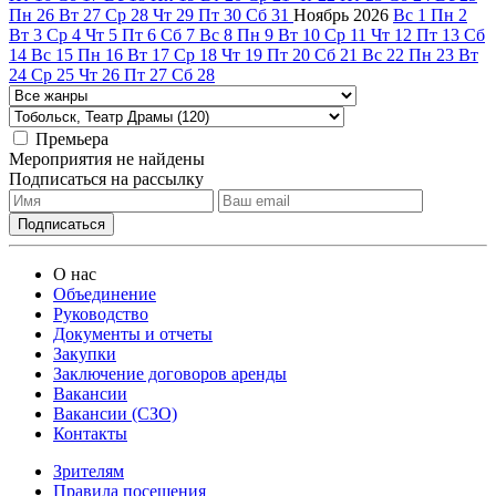
Пн
26
Вт
27
Ср
28
Чт
29
Пт
30
Сб
31
Ноябрь
2026
Вс
1
Пн
2
Вт
3
Ср
4
Чт
5
Пт
6
Сб
7
Вс
8
Пн
9
Вт
10
Ср
11
Чт
12
Пт
13
Сб
14
Вс
15
Пн
16
Вт
17
Ср
18
Чт
19
Пт
20
Сб
21
Вс
22
Пн
23
Вт
24
Ср
25
Чт
26
Пт
27
Сб
28
Премьера
Мероприятия не найдены
Подписаться на рассылку
О нас
Объединение
Руководство
Документы и отчеты
Закупки
Заключение договоров аренды
Вакансии
Вакансии (СЗО)
Контакты
Зрителям
Правила посещения