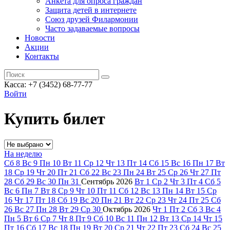
Анкета для опроса граждан
Защита детей в интернете
Союз друзей Филармонии
Часто задаваемые вопросы
Новости
Акции
Контакты
Касса:
+7 (3452)
68-77-77
Войти
Купить билет
На неделю
Сб
8
Вс
9
Пн
10
Вт
11
Ср
12
Чт
13
Пт
14
Сб
15
Вс
16
Пн
17
Вт
18
Ср
19
Чт
20
Пт
21
Сб
22
Вс
23
Пн
24
Вт
25
Ср
26
Чт
27
Пт
28
Сб
29
Вс
30
Пн
31
Сентябрь
2026
Вт
1
Ср
2
Чт
3
Пт
4
Сб
5
Вс
6
Пн
7
Вт
8
Ср
9
Чт
10
Пт
11
Сб
12
Вс
13
Пн
14
Вт
15
Ср
16
Чт
17
Пт
18
Сб
19
Вс
20
Пн
21
Вт
22
Ср
23
Чт
24
Пт
25
Сб
26
Вс
27
Пн
28
Вт
29
Ср
30
Октябрь
2026
Чт
1
Пт
2
Сб
3
Вс
4
Пн
5
Вт
6
Ср
7
Чт
8
Пт
9
Сб
10
Вс
11
Пн
12
Вт
13
Ср
14
Чт
15
Пт
16
Сб
17
Вс
18
Пн
19
Вт
20
Ср
21
Чт
22
Пт
23
Сб
24
Вс
25