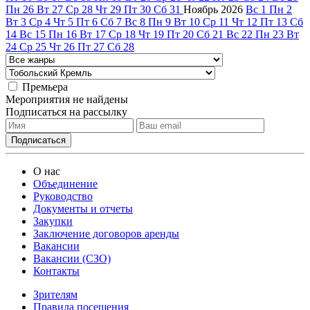
Пн
26
Вт
27
Ср
28
Чт
29
Пт
30
Сб
31
Ноябрь
2026
Вс
1
Пн
2
Вт
3
Ср
4
Чт
5
Пт
6
Сб
7
Вс
8
Пн
9
Вт
10
Ср
11
Чт
12
Пт
13
Сб
14
Вс
15
Пн
16
Вт
17
Ср
18
Чт
19
Пт
20
Сб
21
Вс
22
Пн
23
Вт
24
Ср
25
Чт
26
Пт
27
Сб
28
Премьера
Мероприятия не найдены
Подписаться на рассылку
О нас
Объединение
Руководство
Документы и отчеты
Закупки
Заключение договоров аренды
Вакансии
Вакансии (СЗО)
Контакты
Зрителям
Правила посещения