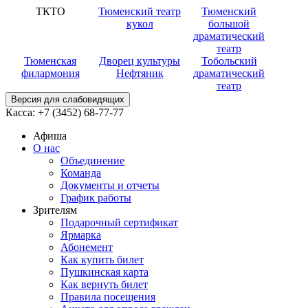
ТКТО
Тюменский театр
Тюменский
кукол
большой
драматический
театр
Тюменская
Дворец культуры
Тобольский
филармония
Нефтяник
драматический
театр
Версия для слабовидящих
Касса:
+7 (3452)
68-77-77
Афиша
О нас
Объединение
Команда
Документы и отчеты
График работы
Зрителям
Подарочный сертификат
Ярмарка
Абонемент
Как купить билет
Пушкинская карта
Как вернуть билет
Правила посещения