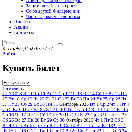
Анкета для опроса граждан
Защита детей в интернете
Союз друзей Филармонии
Часто задаваемые вопросы
Новости
Акции
Контакты
Касса:
+7 (3452)
68-77-77
Войти
Купить билет
На неделю
Пт
7
Сб
8
Вс
9
Пн
10
Вт
11
Ср
12
Чт
13
Пт
14
Сб
15
Вс
16
Пн
17
Вт
18
Ср
19
Чт
20
Пт
21
Сб
22
Вс
23
Пн
24
Вт
25
Ср
26
Чт
27
Пт
28
Сб
29
Вс
30
Пн
31
Сентябрь
2026
Вт
1
Ср
2
Чт
3
Пт
4
Сб
5
Вс
6
Пн
7
Вт
8
Ср
9
Чт
10
Пт
11
Сб
12
Вс
13
Пн
14
Вт
15
Ср
16
Чт
17
Пт
18
Сб
19
Вс
20
Пн
21
Вт
22
Ср
23
Чт
24
Пт
25
Сб
26
Вс
27
Пн
28
Вт
29
Ср
30
Октябрь
2026
Чт
1
Пт
2
Сб
3
Вс
4
Пн
5
Вт
6
Ср
7
Чт
8
Пт
9
Сб
10
Вс
11
Пн
12
Вт
13
Ср
14
Чт
15
Пт
16
Сб
17
Вс
18
Пн
19
Вт
20
Ср
21
Чт
22
Пт
23
Сб
24