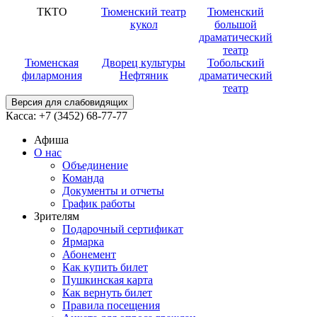
ТКТО
Тюменский театр
Тюменский
кукол
большой
драматический
театр
Тюменская
Дворец культуры
Тобольский
филармония
Нефтяник
драматический
театр
Версия для слабовидящих
Касса:
+7 (3452)
68-77-77
Афиша
О нас
Объединение
Команда
Документы и отчеты
График работы
Зрителям
Подарочный сертификат
Ярмарка
Абонемент
Как купить билет
Пушкинская карта
Как вернуть билет
Правила посещения