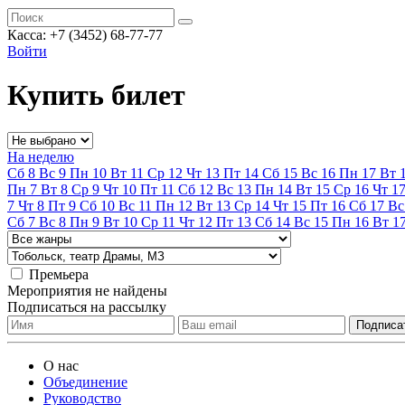
Касса:
+7 (3452)
68-77-77
Войти
Купить билет
На неделю
Сб
8
Вс
9
Пн
10
Вт
11
Ср
12
Чт
13
Пт
14
Сб
15
Вс
16
Пн
17
Вт
Пн
7
Вт
8
Ср
9
Чт
10
Пт
11
Сб
12
Вс
13
Пн
14
Вт
15
Ср
16
Чт
1
7
Чт
8
Пт
9
Сб
10
Вс
11
Пн
12
Вт
13
Ср
14
Чт
15
Пт
16
Сб
17
Вс
Сб
7
Вс
8
Пн
9
Вт
10
Ср
11
Чт
12
Пт
13
Сб
14
Вс
15
Пн
16
Вт
1
Премьера
Мероприятия не найдены
Подписаться на рассылку
О нас
Объединение
Руководство