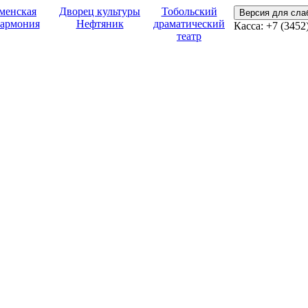
менская
Дворец культуры
Тобольский
Версия для сл
армония
Нефтяник
драматический
Касса:
+7 (3452
театр