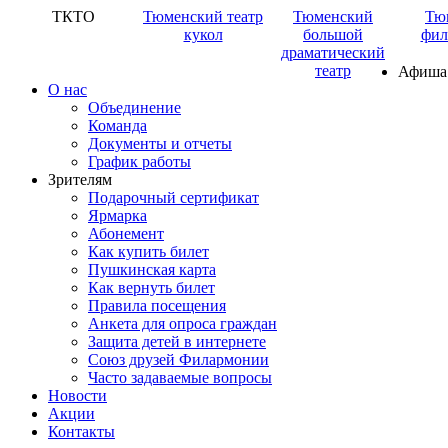
ТКТО
Тюменский театр
Тюменский
Тю
кукол
большой
фил
драматический
театр
Афиша
О нас
Объединение
Команда
Документы и отчеты
График работы
Зрителям
Подарочный сертификат
Ярмарка
Абонемент
Как купить билет
Пушкинская карта
Как вернуть билет
Правила посещения
Анкета для опроса граждан
Защита детей в интернете
Союз друзей Филармонии
Часто задаваемые вопросы
Новости
Акции
Контакты