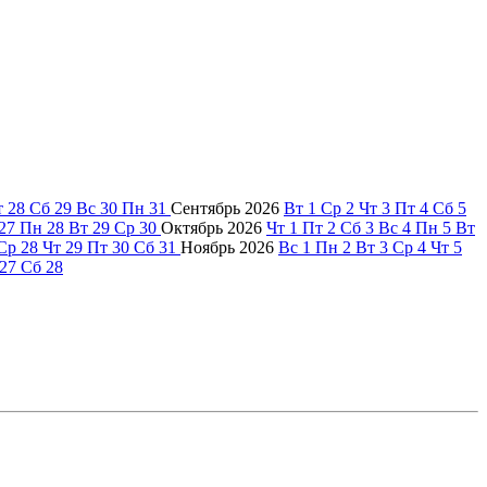
т
28
Сб
29
Вс
30
Пн
31
Сентябрь
2026
Вт
1
Ср
2
Чт
3
Пт
4
Сб
5
27
Пн
28
Вт
29
Ср
30
Октябрь
2026
Чт
1
Пт
2
Сб
3
Вс
4
Пн
5
Вт
Ср
28
Чт
29
Пт
30
Сб
31
Ноябрь
2026
Вс
1
Пн
2
Вт
3
Ср
4
Чт
5
27
Сб
28