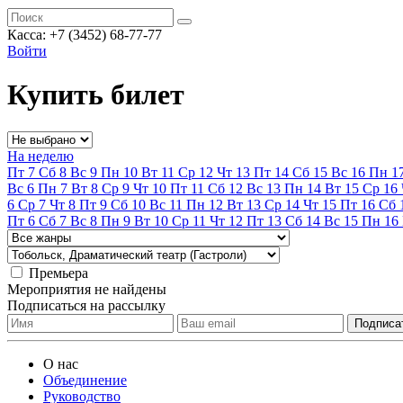
Касса:
+7 (3452)
68-77-77
Войти
Купить билет
На неделю
Пт
7
Сб
8
Вс
9
Пн
10
Вт
11
Ср
12
Чт
13
Пт
14
Сб
15
Вс
16
Пн
1
Вс
6
Пн
7
Вт
8
Ср
9
Чт
10
Пт
11
Сб
12
Вс
13
Пн
14
Вт
15
Ср
16
6
Ср
7
Чт
8
Пт
9
Сб
10
Вс
11
Пн
12
Вт
13
Ср
14
Чт
15
Пт
16
Сб
Пт
6
Сб
7
Вс
8
Пн
9
Вт
10
Ср
11
Чт
12
Пт
13
Сб
14
Вс
15
Пн
16
Премьера
Мероприятия не найдены
Подписаться на рассылку
О нас
Объединение
Руководство