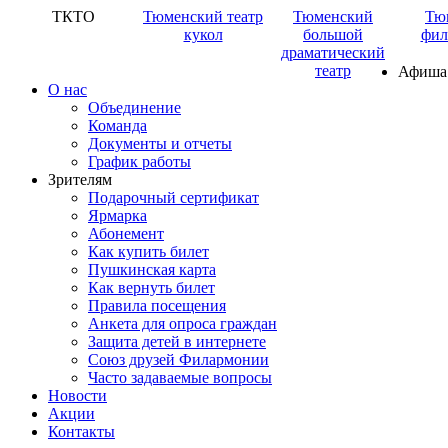
ТКТО
Тюменский театр
Тюменский
Тю
кукол
большой
фил
драматический
театр
Афиша
О нас
Объединение
Команда
Документы и отчеты
График работы
Зрителям
Подарочный сертификат
Ярмарка
Абонемент
Как купить билет
Пушкинская карта
Как вернуть билет
Правила посещения
Анкета для опроса граждан
Защита детей в интернете
Союз друзей Филармонии
Часто задаваемые вопросы
Новости
Акции
Контакты