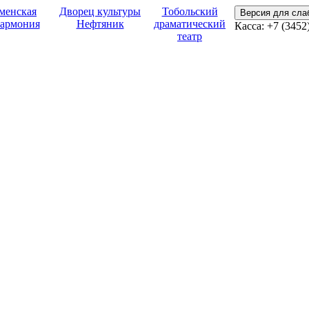
менская
Дворец культуры
Тобольский
Версия для сл
армония
Нефтяник
драматический
Касса:
+7 (3452
театр