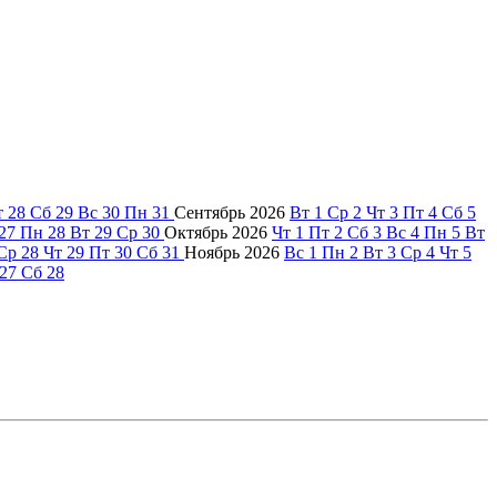
т
28
Сб
29
Вс
30
Пн
31
Сентябрь
2026
Вт
1
Ср
2
Чт
3
Пт
4
Сб
5
27
Пн
28
Вт
29
Ср
30
Октябрь
2026
Чт
1
Пт
2
Сб
3
Вс
4
Пн
5
Вт
Ср
28
Чт
29
Пт
30
Сб
31
Ноябрь
2026
Вс
1
Пн
2
Вт
3
Ср
4
Чт
5
27
Сб
28