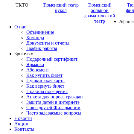
ТКТО
Тюменский театр
Тюменский
Тю
кукол
большой
фил
драматический
театр
Афиша
О нас
Объединение
Команда
Документы и отчеты
График работы
Зрителям
Подарочный сертификат
Ярмарка
Абонемент
Как купить билет
Пушкинская карта
Как вернуть билет
Правила посещения
Анкета для опроса граждан
Защита детей в интернете
Союз друзей Филармонии
Часто задаваемые вопросы
Новости
Акции
Контакты