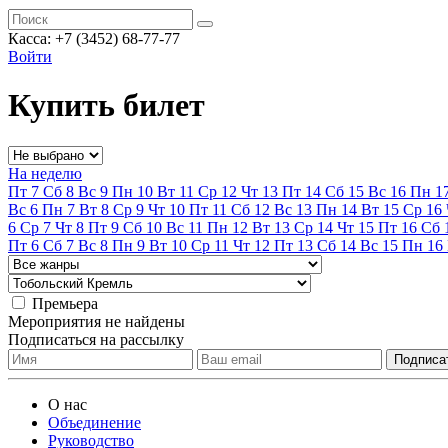
Касса:
+7 (3452)
68-77-77
Войти
Купить билет
На неделю
Пт
7
Сб
8
Вс
9
Пн
10
Вт
11
Ср
12
Чт
13
Пт
14
Сб
15
Вс
16
Пн
1
Вс
6
Пн
7
Вт
8
Ср
9
Чт
10
Пт
11
Сб
12
Вс
13
Пн
14
Вт
15
Ср
16
6
Ср
7
Чт
8
Пт
9
Сб
10
Вс
11
Пн
12
Вт
13
Ср
14
Чт
15
Пт
16
Сб
Пт
6
Сб
7
Вс
8
Пн
9
Вт
10
Ср
11
Чт
12
Пт
13
Сб
14
Вс
15
Пн
16
Премьера
Мероприятия не найдены
Подписаться на рассылку
О нас
Объединение
Руководство