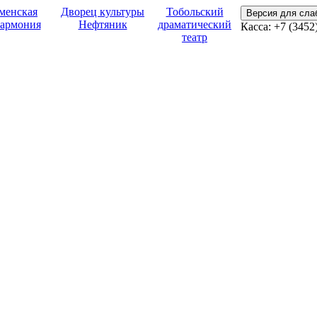
менская
Дворец культуры
Тобольский
Версия для сл
армония
Нефтяник
драматический
Касса:
+7 (3452
театр