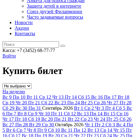
Анкета для опроса граждан
Защита детей в интернете
Союз друзей Филармонии
Часто задаваемые вопросы
Новости
Акции
Контакты
Касса:
+7 (3452)
68-77-77
Войти
Купить билет
На неделю
Вс
9
Пн
10
Вт
11
Ср
12
Чт
13
Пт
14
Сб
15
Вс
16
Пн
17
Вт
18
Ср
19
Чт
20
Пт
21
Сб
22
Вс
23
Пн
24
Вт
25
Ср
26
Чт
27
Пт
28
Сб
29
Вс
30
Пн
31
Сентябрь
2026
Вт
1
Ср
2
Чт
3
Пт
4
Сб
5
Вс
6
Пн
7
Вт
8
Ср
9
Чт
10
Пт
11
Сб
12
Вс
13
Пн
14
Вт
15
Ср
16
Чт
17
Пт
18
Сб
19
Вс
20
Пн
21
Вт
22
Ср
23
Чт
24
Пт
25
Сб
26
Вс
27
Пн
28
Вт
29
Ср
30
Октябрь
2026
Чт
1
Пт
2
Сб
3
Вс
4
Пн
5
Вт
6
Ср
7
Чт
8
Пт
9
Сб
10
Вс
11
Пн
12
Вт
13
Ср
14
Чт
15
Пт
16
Сб
17
Вс
18
Пн
19
Вт
20
Ср
21
Чт
22
Пт
23
Сб
24
Вс
25
Пн