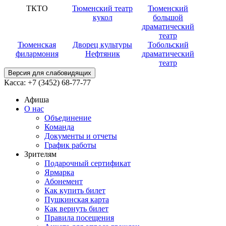
ТКТО
Тюменский театр
Тюменский
кукол
большой
драматический
театр
Тюменская
Дворец культуры
Тобольский
филармония
Нефтяник
драматический
театр
Версия для слабовидящих
Касса:
+7 (3452)
68-77-77
Афиша
О нас
Объединение
Команда
Документы и отчеты
График работы
Зрителям
Подарочный сертификат
Ярмарка
Абонемент
Как купить билет
Пушкинская карта
Как вернуть билет
Правила посещения