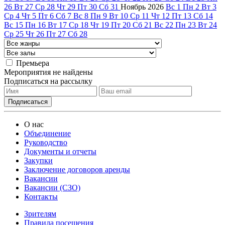
26
Вт
27
Ср
28
Чт
29
Пт
30
Сб
31
Ноябрь
2026
Вс
1
Пн
2
Вт
3
Ср
4
Чт
5
Пт
6
Сб
7
Вс
8
Пн
9
Вт
10
Ср
11
Чт
12
Пт
13
Сб
14
Вс
15
Пн
16
Вт
17
Ср
18
Чт
19
Пт
20
Сб
21
Вс
22
Пн
23
Вт
24
Ср
25
Чт
26
Пт
27
Сб
28
Премьера
Мероприятия не найдены
Подписаться на рассылку
О нас
Объединение
Руководство
Документы и отчеты
Закупки
Заключение договоров аренды
Вакансии
Вакансии (СЗО)
Контакты
Зрителям
Правила посещения