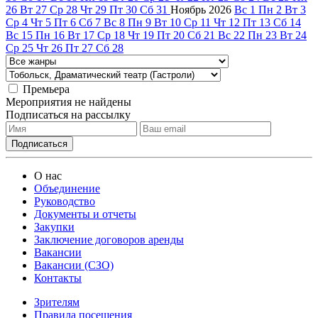
26
Вт
27
Ср
28
Чт
29
Пт
30
Сб
31
Ноябрь
2026
Вс
1
Пн
2
Вт
3
Ср
4
Чт
5
Пт
6
Сб
7
Вс
8
Пн
9
Вт
10
Ср
11
Чт
12
Пт
13
Сб
14
Вс
15
Пн
16
Вт
17
Ср
18
Чт
19
Пт
20
Сб
21
Вс
22
Пн
23
Вт
24
Ср
25
Чт
26
Пт
27
Сб
28
Премьера
Мероприятия не найдены
Подписаться на рассылку
О нас
Объединение
Руководство
Документы и отчеты
Закупки
Заключение договоров аренды
Вакансии
Вакансии (СЗО)
Контакты
Зрителям
Правила посещения