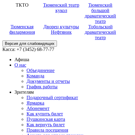
ТКТО
Тюменский театр
Тюменский
кукол
большой
драматический
театр
Тюменская
Дворец культуры
Тобольский
филармония
Нефтяник
драматический
театр
Версия для слабовидящих
Касса:
+7 (3452)
68-77-77
Афиша
О нас
Объединение
Команда
Документы и отчеты
График работы
Зрителям
Подарочный сертификат
Ярмарка
Абонемент
Как купить билет
Пушкинская карта
Как вернуть билет
Правила посещения