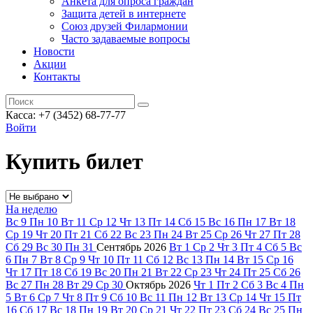
Анкета для опроса граждан
Защита детей в интернете
Союз друзей Филармонии
Часто задаваемые вопросы
Новости
Акции
Контакты
Касса:
+7 (3452)
68-77-77
Войти
Купить билет
На неделю
Вс
9
Пн
10
Вт
11
Ср
12
Чт
13
Пт
14
Сб
15
Вс
16
Пн
17
Вт
18
Ср
19
Чт
20
Пт
21
Сб
22
Вс
23
Пн
24
Вт
25
Ср
26
Чт
27
Пт
28
Сб
29
Вс
30
Пн
31
Сентябрь
2026
Вт
1
Ср
2
Чт
3
Пт
4
Сб
5
Вс
6
Пн
7
Вт
8
Ср
9
Чт
10
Пт
11
Сб
12
Вс
13
Пн
14
Вт
15
Ср
16
Чт
17
Пт
18
Сб
19
Вс
20
Пн
21
Вт
22
Ср
23
Чт
24
Пт
25
Сб
26
Вс
27
Пн
28
Вт
29
Ср
30
Октябрь
2026
Чт
1
Пт
2
Сб
3
Вс
4
Пн
5
Вт
6
Ср
7
Чт
8
Пт
9
Сб
10
Вс
11
Пн
12
Вт
13
Ср
14
Чт
15
Пт
16
Сб
17
Вс
18
Пн
19
Вт
20
Ср
21
Чт
22
Пт
23
Сб
24
Вс
25
Пн