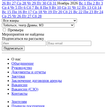
26
Вт
27
Ср
28
Чт
29
Пт
30
Сб
31
Ноябрь
2026
Вс
1
Пн
2
Вт
3
Ср
4
Чт
5
Пт
6
Сб
7
Вс
8
Пн
9
Вт
10
Ср
11
Чт
12
Пт
13
Сб
14
Вс
15
Пн
16
Вт
17
Ср
18
Чт
19
Пт
20
Сб
21
Вс
22
Пн
23
Вт
24
Ср
25
Чт
26
Пт
27
Сб
28
Премьера
Мероприятия не найдены
Подписаться на рассылку
О нас
Объединение
Руководство
Документы и отчеты
Закупки
Заключение договоров аренды
Вакансии
Вакансии (СЗО)
Контакты
Зрителям
Правила посещения