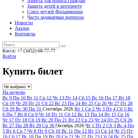
Анкета для опроса граждан
Защита детей в интернете
Союз друзей Филармонии
Часто задаваемые вопросы
Новости
Акции
Контакты
Касса:
+7 (3452)
68-77-77
Войти
Купить билет
На неделю
Вс
9
Пн
10
Вт
11
Ср
12
Чт
13
Пт
14
Сб
15
Вс
16
Пн
17
Вт
18
Ср
19
Чт
20
Пт
21
Сб
22
Вс
23
Пн
24
Вт
25
Ср
26
Чт
27
Пт
28
Сб
29
Вс
30
Пн
31
Сентябрь
2026
Вт
1
Ср
2
Чт
3
Пт
4
Сб
5
Вс
6
Пн
7
Вт
8
Ср
9
Чт
10
Пт
11
Сб
12
Вс
13
Пн
14
Вт
15
Ср
16
Чт
17
Пт
18
Сб
19
Вс
20
Пн
21
Вт
22
Ср
23
Чт
24
Пт
25
Сб
26
Вс
27
Пн
28
Вт
29
Ср
30
Октябрь
2026
Чт
1
Пт
2
Сб
3
Вс
4
Пн
5
Вт
6
Ср
7
Чт
8
Пт
9
Сб
10
Вс
11
Пн
12
Вт
13
Ср
14
Чт
15
Пт
16
Сб
17
Вс
18
Пн
19
Вт
20
Ср
21
Чт
22
Пт
23
Сб
24
Вс
25
Пн