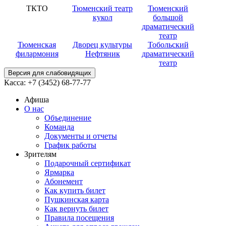
ТКТО
Тюменский театр
Тюменский
кукол
большой
драматический
театр
Тюменская
Дворец культуры
Тобольский
филармония
Нефтяник
драматический
театр
Версия для слабовидящих
Касса:
+7 (3452)
68-77-77
Афиша
О нас
Объединение
Команда
Документы и отчеты
График работы
Зрителям
Подарочный сертификат
Ярмарка
Абонемент
Как купить билет
Пушкинская карта
Как вернуть билет
Правила посещения