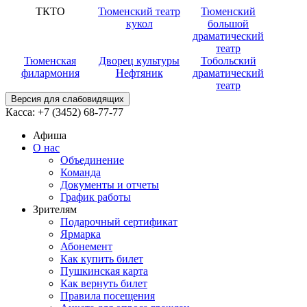
ТКТО
Тюменский театр
Тюменский
кукол
большой
драматический
театр
Тюменская
Дворец культуры
Тобольский
филармония
Нефтяник
драматический
театр
Версия для слабовидящих
Касса:
+7 (3452)
68-77-77
Афиша
О нас
Объединение
Команда
Документы и отчеты
График работы
Зрителям
Подарочный сертификат
Ярмарка
Абонемент
Как купить билет
Пушкинская карта
Как вернуть билет
Правила посещения