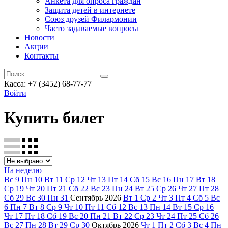
Анкета для опроса граждан
Защита детей в интернете
Союз друзей Филармонии
Часто задаваемые вопросы
Новости
Акции
Контакты
Касса:
+7 (3452)
68-77-77
Войти
Купить билет
На неделю
Вс
9
Пн
10
Вт
11
Ср
12
Чт
13
Пт
14
Сб
15
Вс
16
Пн
17
Вт
18
Ср
19
Чт
20
Пт
21
Сб
22
Вс
23
Пн
24
Вт
25
Ср
26
Чт
27
Пт
28
Сб
29
Вс
30
Пн
31
Сентябрь
2026
Вт
1
Ср
2
Чт
3
Пт
4
Сб
5
Вс
6
Пн
7
Вт
8
Ср
9
Чт
10
Пт
11
Сб
12
Вс
13
Пн
14
Вт
15
Ср
16
Чт
17
Пт
18
Сб
19
Вс
20
Пн
21
Вт
22
Ср
23
Чт
24
Пт
25
Сб
26
Вс
27
Пн
28
Вт
29
Ср
30
Октябрь
2026
Чт
1
Пт
2
Сб
3
Вс
4
Пн