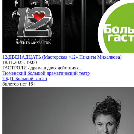
12/ДВЕНАДЦАТЬ (Мастерская «12» Никиты Михалкова)
18
.11.2025
, 19:00
ГАСТРОЛИ / драма в двух действиях...
Тюменский большой драматический театр
ТБДТ Большой зал 25
билетов нет
16+