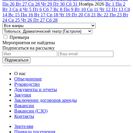
Пн
26
Вт
27
Ср
28
Чт
29
Пт
30
Сб
31
Ноябрь
2026
Вс
1
Пн
2
Вт
3
Ср
4
Чт
5
Пт
6
Сб
7
Вс
8
Пн
9
Вт
10
Ср
11
Чт
12
Пт
13
Сб
14
Вс
15
Пн
16
Вт
17
Ср
18
Чт
19
Пт
20
Сб
21
Вс
22
Пн
23
Вт
24
Ср
25
Чт
26
Пт
27
Сб
28
Премьера
Мероприятия не найдены
Подписаться на рассылку
О нас
Объединение
Руководство
Документы и отчеты
Закупки
Заключение договоров аренды
Вакансии
Вакансии (СЗО)
Контакты
Зрителям
Правила посещения