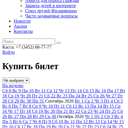
Анкета для опроса граждан
Защита детей в интернете
Союз друзей Филармонии
Часто задаваемые вопросы
Новости
Акции
Контакты
Касса:
+7 (3452)
68-77-77
Войти
Купить билет
На неделю
Сб
8
Вс
9
Пн
10
Вт
11
Ср
12
Чт
13
Пт
14
Сб
15
Вс
16
Пн
17
Вт
18
Ср
19
Чт
20
Пт
21
Сб
22
Вс
23
Пн
24
Вт
25
Ср
26
Чт
27
Пт
28
Сб
29
Вс
30
Пн
31
Сентябрь
2026
Вт
1
Ср
2
Чт
3
Пт
4
Сб
5
Вс
6
Пн
7
Вт
8
Ср
9
Чт
10
Пт
11
Сб
12
Вс
13
Пн
14
Вт
15
Ср
16
Чт
17
Пт
18
Сб
19
Вс
20
Пн
21
Вт
22
Ср
23
Чт
24
Пт
25
Сб
26
Вс
27
Пн
28
Вт
29
Ср
30
Октябрь
2026
Чт
1
Пт
2
Сб
3
Вс
4
Пн
5
Вт
6
Ср
7
Чт
8
Пт
9
Сб
10
Вс
11
Пн
12
Вт
13
Ср
14
Чт
15
Пт
16
Сб
17
Вс
18
Пн
19
Вт
20
Ср
21
Чт
22
Пт
23
Сб
24
Вс
25