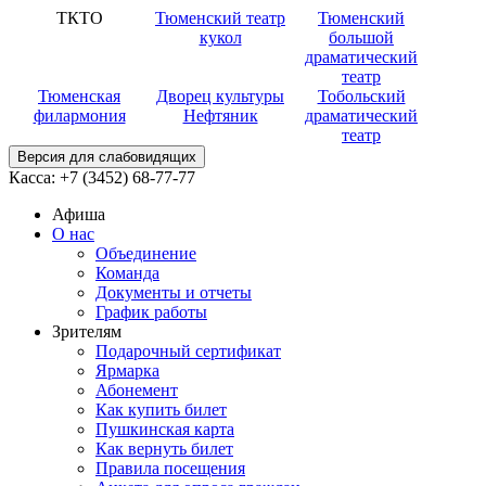
ТКТО
Тюменский театр
Тюменский
кукол
большой
драматический
театр
Тюменская
Дворец культуры
Тобольский
филармония
Нефтяник
драматический
театр
Версия для слабовидящих
Касса:
+7 (3452)
68-77-77
Афиша
О нас
Объединение
Команда
Документы и отчеты
График работы
Зрителям
Подарочный сертификат
Ярмарка
Абонемент
Как купить билет
Пушкинская карта
Как вернуть билет
Правила посещения