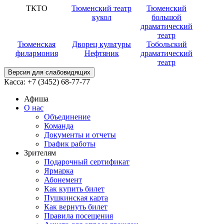
ТКТО
Тюменский театр
Тюменский
кукол
большой
драматический
театр
Тюменская
Дворец культуры
Тобольский
филармония
Нефтяник
драматический
театр
Версия для слабовидящих
Касса:
+7 (3452)
68-77-77
Афиша
О нас
Объединение
Команда
Документы и отчеты
График работы
Зрителям
Подарочный сертификат
Ярмарка
Абонемент
Как купить билет
Пушкинская карта
Как вернуть билет
Правила посещения