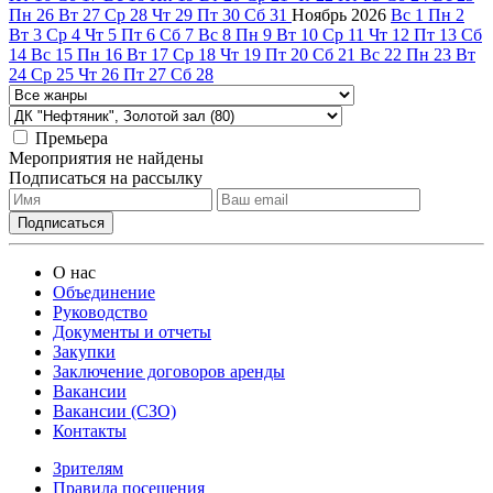
Пн
26
Вт
27
Ср
28
Чт
29
Пт
30
Сб
31
Ноябрь
2026
Вс
1
Пн
2
Вт
3
Ср
4
Чт
5
Пт
6
Сб
7
Вс
8
Пн
9
Вт
10
Ср
11
Чт
12
Пт
13
Сб
14
Вс
15
Пн
16
Вт
17
Ср
18
Чт
19
Пт
20
Сб
21
Вс
22
Пн
23
Вт
24
Ср
25
Чт
26
Пт
27
Сб
28
Премьера
Мероприятия не найдены
Подписаться на рассылку
О нас
Объединение
Руководство
Документы и отчеты
Закупки
Заключение договоров аренды
Вакансии
Вакансии (СЗО)
Контакты
Зрителям
Правила посещения