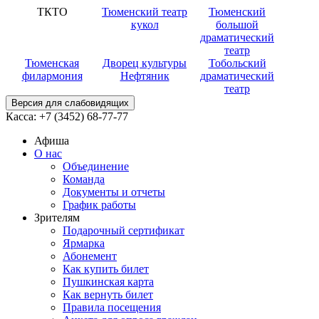
ТКТО
Тюменский театр
Тюменский
кукол
большой
драматический
театр
Тюменская
Дворец культуры
Тобольский
филармония
Нефтяник
драматический
театр
Версия для слабовидящих
Касса:
+7 (3452)
68-77-77
Афиша
О нас
Объединение
Команда
Документы и отчеты
График работы
Зрителям
Подарочный сертификат
Ярмарка
Абонемент
Как купить билет
Пушкинская карта
Как вернуть билет
Правила посещения