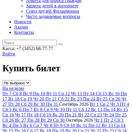
Анкета для опроса граждан
Защита детей в интернете
Союз друзей Филармонии
Часто задаваемые вопросы
Новости
Акции
Контакты
Касса:
+7 (3452)
68-77-77
Войти
Купить билет
На неделю
Пт
7
Сб
8
Вс
9
Пн
10
Вт
11
Ср
12
Чт
13
Пт
14
Сб
15
Вс
16
Пн
17
Вт
18
Ср
19
Чт
20
Пт
21
Сб
22
Вс
23
Пн
24
Вт
25
Ср
26
Чт
27
Пт
28
Сб
29
Вс
30
Пн
31
Сентябрь
2026
Вт
1
Ср
2
Чт
3
Пт
4
Сб
5
Вс
6
Пн
7
Вт
8
Ср
9
Чт
10
Пт
11
Сб
12
Вс
13
Пн
14
Вт
15
Ср
16
Чт
17
Пт
18
Сб
19
Вс
20
Пн
21
Вт
22
Ср
23
Чт
24
Пт
25
Сб
26
Вс
27
Пн
28
Вт
29
Ср
30
Октябрь
2026
Чт
1
Пт
2
Сб
3
Вс
4
Пн
5
Вт
6
Ср
7
Чт
8
Пт
9
Сб
10
Вс
11
Пн
12
Вт
13
Ср
14
Чт
15
Пт
16
Сб
17
Вс
18
Пн
19
Вт
20
Ср
21
Чт
22
Пт
23
Сб
24