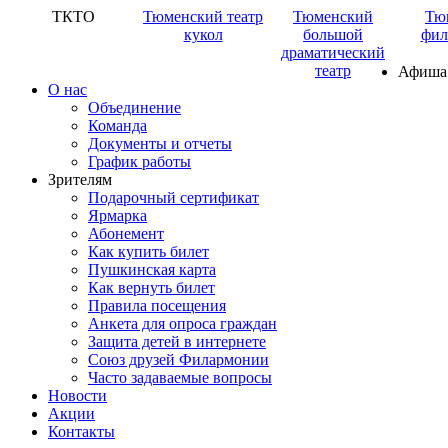
ТКТО
Тюменский театр
Тюменский
Тю
кукол
большой
фил
драматический
театр
Афиша
О нас
Объединение
Команда
Документы и отчеты
График работы
Зрителям
Подарочный сертификат
Ярмарка
Абонемент
Как купить билет
Пушкинская карта
Как вернуть билет
Правила посещения
Анкета для опроса граждан
Защита детей в интернете
Союз друзей Филармонии
Часто задаваемые вопросы
Новости
Акции
Контакты