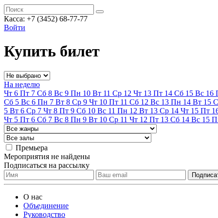
Касса:
+7 (3452)
68-77-77
Войти
Купить билет
На неделю
Чт
6
Пт
7
Сб
8
Вс
9
Пн
10
Вт
11
Ср
12
Чт
13
Пт
14
Сб
15
Вс
16
Сб
5
Вс
6
Пн
7
Вт
8
Ср
9
Чт
10
Пт
11
Сб
12
Вс
13
Пн
14
Вт
15
С
5
Вт
6
Ср
7
Чт
8
Пт
9
Сб
10
Вс
11
Пн
12
Вт
13
Ср
14
Чт
15
Пт
1
Чт
5
Пт
6
Сб
7
Вс
8
Пн
9
Вт
10
Ср
11
Чт
12
Пт
13
Сб
14
Вс
15
П
Премьера
Мероприятия не найдены
Подписаться на рассылку
О нас
Объединение
Руководство