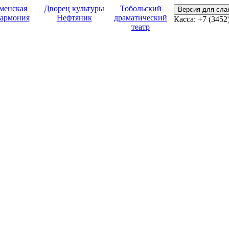
менская
Дворец культуры
Тобольский
Версия для сл
армония
Нефтяник
драматический
Касса:
+7 (3452
театр