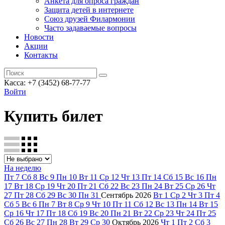
Анкета для опроса граждан
Защита детей в интернете
Союз друзей Филармонии
Часто задаваемые вопросы
Новости
Акции
Контакты
Касса:
+7 (3452)
68-77-77
Войти
Купить билет
На неделю
Пт
7
Сб
8
Вс
9
Пн
10
Вт
11
Ср
12
Чт
13
Пт
14
Сб
15
Вс
16
Пн
17
Вт
18
Ср
19
Чт
20
Пт
21
Сб
22
Вс
23
Пн
24
Вт
25
Ср
26
Чт
27
Пт
28
Сб
29
Вс
30
Пн
31
Сентябрь
2026
Вт
1
Ср
2
Чт
3
Пт
4
Сб
5
Вс
6
Пн
7
Вт
8
Ср
9
Чт
10
Пт
11
Сб
12
Вс
13
Пн
14
Вт
15
Ср
16
Чт
17
Пт
18
Сб
19
Вс
20
Пн
21
Вт
22
Ср
23
Чт
24
Пт
25
Сб
26
Вс
27
Пн
28
Вт
29
Ср
30
Октябрь
2026
Чт
1
Пт
2
Сб
3