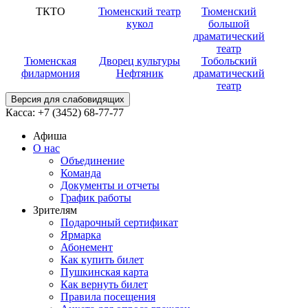
ТКТО
Тюменский театр
Тюменский
кукол
большой
драматический
театр
Тюменская
Дворец культуры
Тобольский
филармония
Нефтяник
драматический
театр
Версия для слабовидящих
Касса:
+7 (3452)
68-77-77
Афиша
О нас
Объединение
Команда
Документы и отчеты
График работы
Зрителям
Подарочный сертификат
Ярмарка
Абонемент
Как купить билет
Пушкинская карта
Как вернуть билет
Правила посещения