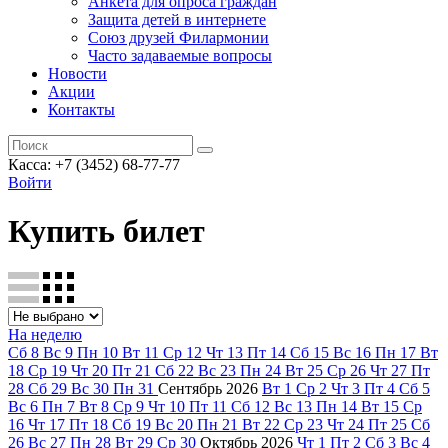
Анкета для опроса граждан
Защита детей в интернете
Союз друзей Филармонии
Часто задаваемые вопросы
Новости
Акции
Контакты
Касса:
+7 (3452)
68-77-77
Войти
Купить билет
На неделю
Сб
8
Вс
9
Пн
10
Вт
11
Ср
12
Чт
13
Пт
14
Сб
15
Вс
16
Пн
17
Вт
18
Ср
19
Чт
20
Пт
21
Сб
22
Вс
23
Пн
24
Вт
25
Ср
26
Чт
27
Пт
28
Сб
29
Вс
30
Пн
31
Сентябрь
2026
Вт
1
Ср
2
Чт
3
Пт
4
Сб
5
Вс
6
Пн
7
Вт
8
Ср
9
Чт
10
Пт
11
Сб
12
Вс
13
Пн
14
Вт
15
Ср
16
Чт
17
Пт
18
Сб
19
Вс
20
Пн
21
Вт
22
Ср
23
Чт
24
Пт
25
Сб
26
Вс
27
Пн
28
Вт
29
Ср
30
Октябрь
2026
Чт
1
Пт
2
Сб
3
Вс
4