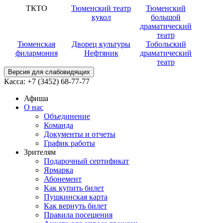
ТКТО
Тюменский театр
Тюменский
кукол
большой
драматический
театр
Тюменская
Дворец культуры
Тобольский
филармония
Нефтяник
драматический
театр
Версия для слабовидящих
Касса:
+7 (3452)
68-77-77
Афиша
О нас
Объединение
Команда
Документы и отчеты
График работы
Зрителям
Подарочный сертификат
Ярмарка
Абонемент
Как купить билет
Пушкинская карта
Как вернуть билет
Правила посещения