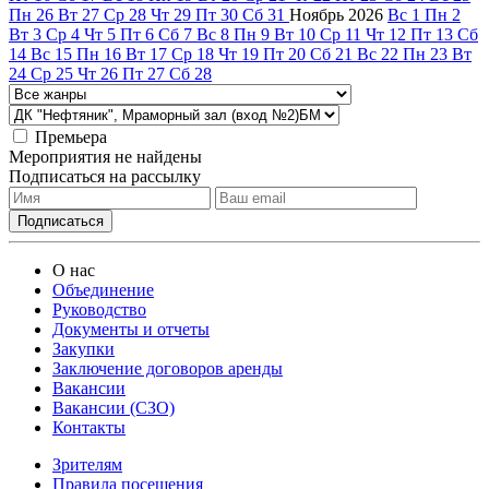
Пн
26
Вт
27
Ср
28
Чт
29
Пт
30
Сб
31
Ноябрь
2026
Вс
1
Пн
2
Вт
3
Ср
4
Чт
5
Пт
6
Сб
7
Вс
8
Пн
9
Вт
10
Ср
11
Чт
12
Пт
13
Сб
14
Вс
15
Пн
16
Вт
17
Ср
18
Чт
19
Пт
20
Сб
21
Вс
22
Пн
23
Вт
24
Ср
25
Чт
26
Пт
27
Сб
28
Премьера
Мероприятия не найдены
Подписаться на рассылку
О нас
Объединение
Руководство
Документы и отчеты
Закупки
Заключение договоров аренды
Вакансии
Вакансии (СЗО)
Контакты
Зрителям
Правила посещения