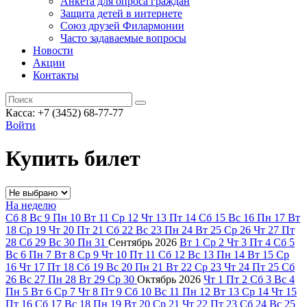
Анкета для опроса граждан
Защита детей в интернете
Союз друзей Филармонии
Часто задаваемые вопросы
Новости
Акции
Контакты
Касса:
+7 (3452)
68-77-77
Войти
Купить билет
На неделю
Сб
8
Вс
9
Пн
10
Вт
11
Ср
12
Чт
13
Пт
14
Сб
15
Вс
16
Пн
17
Вт
18
Ср
19
Чт
20
Пт
21
Сб
22
Вс
23
Пн
24
Вт
25
Ср
26
Чт
27
Пт
28
Сб
29
Вс
30
Пн
31
Сентябрь
2026
Вт
1
Ср
2
Чт
3
Пт
4
Сб
5
Вс
6
Пн
7
Вт
8
Ср
9
Чт
10
Пт
11
Сб
12
Вс
13
Пн
14
Вт
15
Ср
16
Чт
17
Пт
18
Сб
19
Вс
20
Пн
21
Вт
22
Ср
23
Чт
24
Пт
25
Сб
26
Вс
27
Пн
28
Вт
29
Ср
30
Октябрь
2026
Чт
1
Пт
2
Сб
3
Вс
4
Пн
5
Вт
6
Ср
7
Чт
8
Пт
9
Сб
10
Вс
11
Пн
12
Вт
13
Ср
14
Чт
15
Пт
16
Сб
17
Вс
18
Пн
19
Вт
20
Ср
21
Чт
22
Пт
23
Сб
24
Вс
25