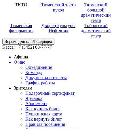
ТКТО
Тюменский театр
Тюменский
кукол
большой
драматический
театр
Тюменская
Дворец культуры
Тобольский
филармония
Нефтяник
драматический
театр
Версия для слабовидящих
Касса:
+7 (3452)
68-77-77
Афиша
О нас
Объединение
Команда
Документы и отчеты
График работы
Зрителям
Подарочный сертификат
Ярмарка
Абонемент
Как купить билет
Пушкинская карта
Как вернуть билет
Правила посещения