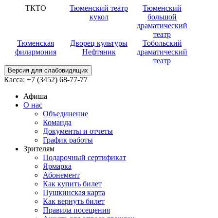
ТКТО
Тюменский театр
Тюменский
кукол
большой
драматический
театр
Тюменская
Дворец культуры
Тобольский
филармония
Нефтяник
драматический
театр
Версия для слабовидящих
Касса:
+7 (3452)
68-77-77
Афиша
О нас
Объединение
Команда
Документы и отчеты
График работы
Зрителям
Подарочный сертификат
Ярмарка
Абонемент
Как купить билет
Пушкинская карта
Как вернуть билет
Правила посещения