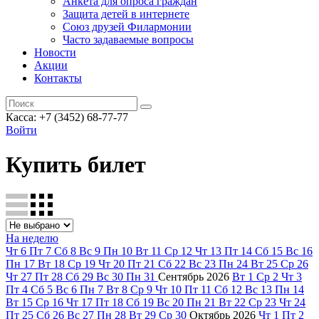
Анкета для опроса граждан
Защита детей в интернете
Союз друзей Филармонии
Часто задаваемые вопросы
Новости
Акции
Контакты
Касса:
+7 (3452)
68-77-77
Войти
Купить билет
На неделю
Чт
6
Пт
7
Сб
8
Вс
9
Пн
10
Вт
11
Ср
12
Чт
13
Пт
14
Сб
15
Вс
16
Пн
17
Вт
18
Ср
19
Чт
20
Пт
21
Сб
22
Вс
23
Пн
24
Вт
25
Ср
26
Чт
27
Пт
28
Сб
29
Вс
30
Пн
31
Сентябрь
2026
Вт
1
Ср
2
Чт
3
Пт
4
Сб
5
Вс
6
Пн
7
Вт
8
Ср
9
Чт
10
Пт
11
Сб
12
Вс
13
Пн
14
Вт
15
Ср
16
Чт
17
Пт
18
Сб
19
Вс
20
Пн
21
Вт
22
Ср
23
Чт
24
Пт
25
Сб
26
Вс
27
Пн
28
Вт
29
Ср
30
Октябрь
2026
Чт
1
Пт
2