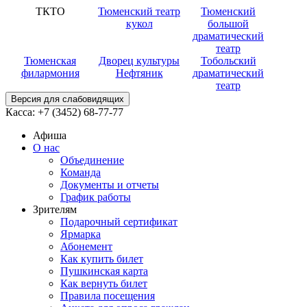
ТКТО
Тюменский театр
Тюменский
кукол
большой
драматический
театр
Тюменская
Дворец культуры
Тобольский
филармония
Нефтяник
драматический
театр
Версия для слабовидящих
Касса:
+7 (3452)
68-77-77
Афиша
О нас
Объединение
Команда
Документы и отчеты
График работы
Зрителям
Подарочный сертификат
Ярмарка
Абонемент
Как купить билет
Пушкинская карта
Как вернуть билет
Правила посещения