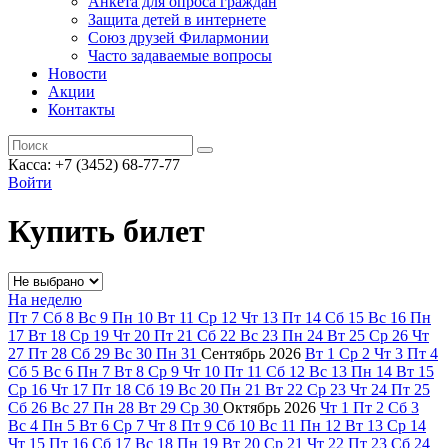
Анкета для опроса граждан
Защита детей в интернете
Союз друзей Филармонии
Часто задаваемые вопросы
Новости
Акции
Контакты
Касса:
+7 (3452)
68-77-77
Войти
Купить билет
На неделю
Пт
7
Сб
8
Вс
9
Пн
10
Вт
11
Ср
12
Чт
13
Пт
14
Сб
15
Вс
16
Пн
17
Вт
18
Ср
19
Чт
20
Пт
21
Сб
22
Вс
23
Пн
24
Вт
25
Ср
26
Чт
27
Пт
28
Сб
29
Вс
30
Пн
31
Сентябрь
2026
Вт
1
Ср
2
Чт
3
Пт
4
Сб
5
Вс
6
Пн
7
Вт
8
Ср
9
Чт
10
Пт
11
Сб
12
Вс
13
Пн
14
Вт
15
Ср
16
Чт
17
Пт
18
Сб
19
Вс
20
Пн
21
Вт
22
Ср
23
Чт
24
Пт
25
Сб
26
Вс
27
Пн
28
Вт
29
Ср
30
Октябрь
2026
Чт
1
Пт
2
Сб
3
Вс
4
Пн
5
Вт
6
Ср
7
Чт
8
Пт
9
Сб
10
Вс
11
Пн
12
Вт
13
Ср
14
Чт
15
Пт
16
Сб
17
Вс
18
Пн
19
Вт
20
Ср
21
Чт
22
Пт
23
Сб
24