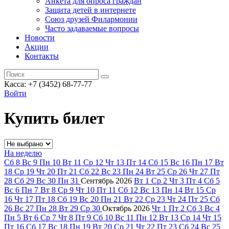
Анкета для опроса граждан
Защита детей в интернете
Союз друзей Филармонии
Часто задаваемые вопросы
Новости
Акции
Контакты
Касса:
+7 (3452)
68-77-77
Войти
Купить билет
На неделю
Сб
8
Вс
9
Пн
10
Вт
11
Ср
12
Чт
13
Пт
14
Сб
15
Вс
16
Пн
17
Вт
18
Ср
19
Чт
20
Пт
21
Сб
22
Вс
23
Пн
24
Вт
25
Ср
26
Чт
27
Пт
28
Сб
29
Вс
30
Пн
31
Сентябрь
2026
Вт
1
Ср
2
Чт
3
Пт
4
Сб
5
Вс
6
Пн
7
Вт
8
Ср
9
Чт
10
Пт
11
Сб
12
Вс
13
Пн
14
Вт
15
Ср
16
Чт
17
Пт
18
Сб
19
Вс
20
Пн
21
Вт
22
Ср
23
Чт
24
Пт
25
Сб
26
Вс
27
Пн
28
Вт
29
Ср
30
Октябрь
2026
Чт
1
Пт
2
Сб
3
Вс
4
Пн
5
Вт
6
Ср
7
Чт
8
Пт
9
Сб
10
Вс
11
Пн
12
Вт
13
Ср
14
Чт
15
Пт
16
Сб
17
Вс
18
Пн
19
Вт
20
Ср
21
Чт
22
Пт
23
Сб
24
Вс
25