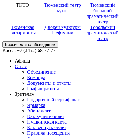
ТКТО
Тюменский театр
Тюменский
кукол
большой
драматический
театр
Тюменская
Дворец культуры
Тобольский
филармония
Нефтяник
драматический
театр
Версия для слабовидящих
Касса:
+7 (3452)
68-77-77
Афиша
О нас
Объединение
Команда
Документы и отчеты
График работы
Зрителям
Подарочный сертификат
Ярмарка
Абонемент
Как купить билет
Пушкинская карта
Как вернуть билет
Правила посещения