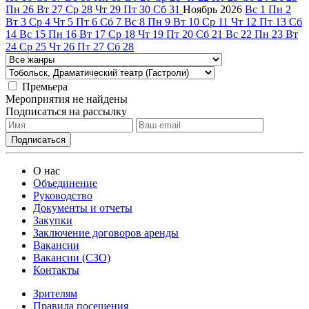
Пн
26
Вт
27
Ср
28
Чт
29
Пт
30
Сб
31
Ноябрь
2026
Вс
1
Пн
2
Вт
3
Ср
4
Чт
5
Пт
6
Сб
7
Вс
8
Пн
9
Вт
10
Ср
11
Чт
12
Пт
13
Сб
14
Вс
15
Пн
16
Вт
17
Ср
18
Чт
19
Пт
20
Сб
21
Вс
22
Пн
23
Вт
24
Ср
25
Чт
26
Пт
27
Сб
28
Премьера
Мероприятия не найдены
Подписаться на рассылку
О нас
Объединение
Руководство
Документы и отчеты
Закупки
Заключение договоров аренды
Вакансии
Вакансии (СЗО)
Контакты
Зрителям
Правила посещения