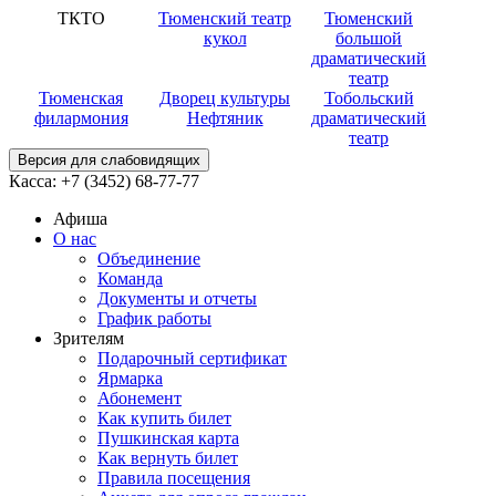
ТКТО
Тюменский театр
Тюменский
кукол
большой
драматический
театр
Тюменская
Дворец культуры
Тобольский
филармония
Нефтяник
драматический
театр
Версия для слабовидящих
Касса:
+7 (3452)
68-77-77
Афиша
О нас
Объединение
Команда
Документы и отчеты
График работы
Зрителям
Подарочный сертификат
Ярмарка
Абонемент
Как купить билет
Пушкинская карта
Как вернуть билет
Правила посещения