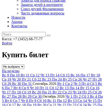
Анкета для опроса граждан
Защита детей в интернете
Союз друзей Филармонии
Часто задаваемые вопросы
Новости
Акции
Контакты
Касса:
+7 (3452)
68-77-77
Войти
Купить билет
На неделю
Вс
9
Пн
10
Вт
11
Ср
12
Чт
13
Пт
14
Сб
15
Вс
16
Пн
17
Вт
18
Ср
19
Чт
20
Пт
21
Сб
22
Вс
23
Пн
24
Вт
25
Ср
26
Чт
27
Пт
28
Сб
29
Вс
30
Пн
31
Сентябрь
2026
Вт
1
Ср
2
Чт
3
Пт
4
Сб
5
Вс
6
Пн
7
Вт
8
Ср
9
Чт
10
Пт
11
Сб
12
Вс
13
Пн
14
Вт
15
Ср
16
Чт
17
Пт
18
Сб
19
Вс
20
Пн
21
Вт
22
Ср
23
Чт
24
Пт
25
Сб
26
Вс
27
Пн
28
Вт
29
Ср
30
Октябрь
2026
Чт
1
Пт
2
Сб
3
Вс
4
Пн
5
Вт
6
Ср
7
Чт
8
Пт
9
Сб
10
Вс
11
Пн
12
Вт
13
Ср
14
Чт
15
Пт
16
Сб
17
Вс
18
Пн
19
Вт
20
Ср
21
Чт
22
Пт
23
Сб
24
Вс
25
Пн