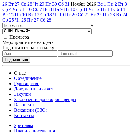
26
Вт
27
Ср
28
Чт
29
Пт
30
Сб
31
Ноябрь
2026
Вс
1
Пн
2
Вт
3
Ср
4
Чт
5
Пт
6
Сб
7
Вс
8
Пн
9
Вт
10
Ср
11
Чт
12
Пт
13
Сб
14
Вс
15
Пн
16
Вт
17
Ср
18
Чт
19
Пт
20
Сб
21
Вс
22
Пн
23
Вт
24
Ср
25
Чт
26
Пт
27
Сб
28
Премьера
Мероприятия не найдены
Подписаться на рассылку
О нас
Объединение
Руководство
Документы и отчеты
Закупки
Заключение договоров аренды
Вакансии
Вакансии (СЗО)
Контакты
Зрителям
Правила посещения