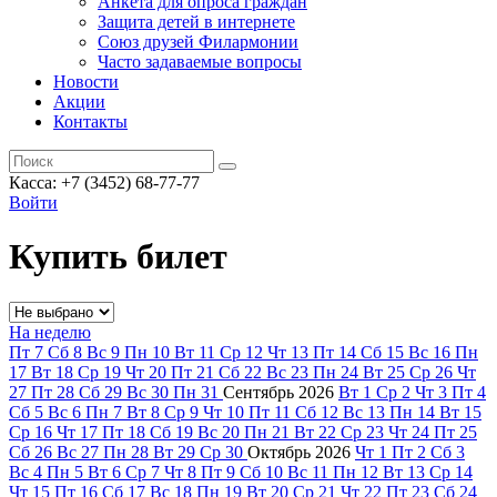
Анкета для опроса граждан
Защита детей в интернете
Союз друзей Филармонии
Часто задаваемые вопросы
Новости
Акции
Контакты
Касса:
+7 (3452)
68-77-77
Войти
Купить билет
На неделю
Пт
7
Сб
8
Вс
9
Пн
10
Вт
11
Ср
12
Чт
13
Пт
14
Сб
15
Вс
16
Пн
17
Вт
18
Ср
19
Чт
20
Пт
21
Сб
22
Вс
23
Пн
24
Вт
25
Ср
26
Чт
27
Пт
28
Сб
29
Вс
30
Пн
31
Сентябрь
2026
Вт
1
Ср
2
Чт
3
Пт
4
Сб
5
Вс
6
Пн
7
Вт
8
Ср
9
Чт
10
Пт
11
Сб
12
Вс
13
Пн
14
Вт
15
Ср
16
Чт
17
Пт
18
Сб
19
Вс
20
Пн
21
Вт
22
Ср
23
Чт
24
Пт
25
Сб
26
Вс
27
Пн
28
Вт
29
Ср
30
Октябрь
2026
Чт
1
Пт
2
Сб
3
Вс
4
Пн
5
Вт
6
Ср
7
Чт
8
Пт
9
Сб
10
Вс
11
Пн
12
Вт
13
Ср
14
Чт
15
Пт
16
Сб
17
Вс
18
Пн
19
Вт
20
Ср
21
Чт
22
Пт
23
Сб
24