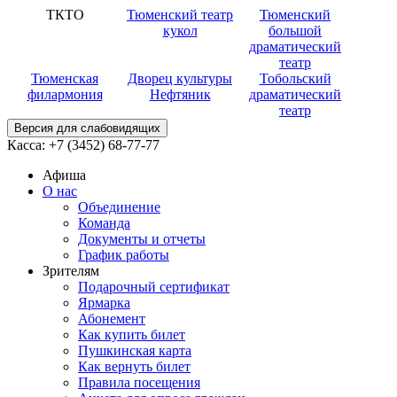
ТКТО
Тюменский театр
Тюменский
кукол
большой
драматический
театр
Тюменская
Дворец культуры
Тобольский
филармония
Нефтяник
драматический
театр
Версия для слабовидящих
Касса:
+7 (3452)
68-77-77
Афиша
О нас
Объединение
Команда
Документы и отчеты
График работы
Зрителям
Подарочный сертификат
Ярмарка
Абонемент
Как купить билет
Пушкинская карта
Как вернуть билет
Правила посещения