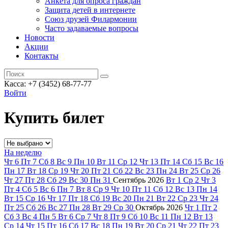
Анкета для опроса граждан
Защита детей в интернете
Союз друзей Филармонии
Часто задаваемые вопросы
Новости
Акции
Контакты
Касса:
+7 (3452)
68-77-77
Войти
Купить билет
На неделю
Чт
6
Пт
7
Сб
8
Вс
9
Пн
10
Вт
11
Ср
12
Чт
13
Пт
14
Сб
15
Вс
16
Пн
17
Вт
18
Ср
19
Чт
20
Пт
21
Сб
22
Вс
23
Пн
24
Вт
25
Ср
26
Чт
27
Пт
28
Сб
29
Вс
30
Пн
31
Сентябрь
2026
Вт
1
Ср
2
Чт
3
Пт
4
Сб
5
Вс
6
Пн
7
Вт
8
Ср
9
Чт
10
Пт
11
Сб
12
Вс
13
Пн
14
Вт
15
Ср
16
Чт
17
Пт
18
Сб
19
Вс
20
Пн
21
Вт
22
Ср
23
Чт
24
Пт
25
Сб
26
Вс
27
Пн
28
Вт
29
Ср
30
Октябрь
2026
Чт
1
Пт
2
Сб
3
Вс
4
Пн
5
Вт
6
Ср
7
Чт
8
Пт
9
Сб
10
Вс
11
Пн
12
Вт
13
Ср
14
Чт
15
Пт
16
Сб
17
Вс
18
Пн
19
Вт
20
Ср
21
Чт
22
Пт
23