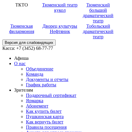
ТКТО
Тюменский театр
Тюменский
кукол
большой
драматический
театр
Тюменская
Дворец культуры
Тобольский
филармония
Нефтяник
драматический
театр
Версия для слабовидящих
Касса:
+7 (3452)
68-77-77
Афиша
О нас
Объединение
Команда
Документы и отчеты
График работы
Зрителям
Подарочный сертификат
Ярмарка
Абонемент
Как купить билет
Пушкинская карта
Как вернуть билет
Правила посещения