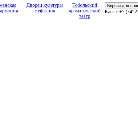
менская
Дворец культуры
Тобольский
Версия для сл
армония
Нефтяник
драматический
Касса:
+7 (3452
театр