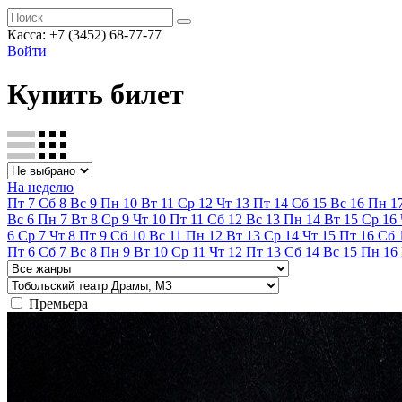
Касса:
+7 (3452)
68-77-77
Войти
Купить билет
На неделю
Пт
7
Сб
8
Вс
9
Пн
10
Вт
11
Ср
12
Чт
13
Пт
14
Сб
15
Вс
16
Пн
1
Вс
6
Пн
7
Вт
8
Ср
9
Чт
10
Пт
11
Сб
12
Вс
13
Пн
14
Вт
15
Ср
16
6
Ср
7
Чт
8
Пт
9
Сб
10
Вс
11
Пн
12
Вт
13
Ср
14
Чт
15
Пт
16
Сб
Пт
6
Сб
7
Вс
8
Пн
9
Вт
10
Ср
11
Чт
12
Пт
13
Сб
14
Вс
15
Пн
16
Премьера