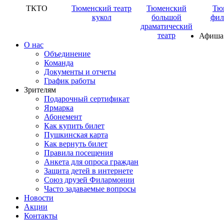
ТКТО
Тюменский театр
Тюменский
Тю
кукол
большой
фил
драматический
театр
Афиша
О нас
Объединение
Команда
Документы и отчеты
График работы
Зрителям
Подарочный сертификат
Ярмарка
Абонемент
Как купить билет
Пушкинская карта
Как вернуть билет
Правила посещения
Анкета для опроса граждан
Защита детей в интернете
Союз друзей Филармонии
Часто задаваемые вопросы
Новости
Акции
Контакты