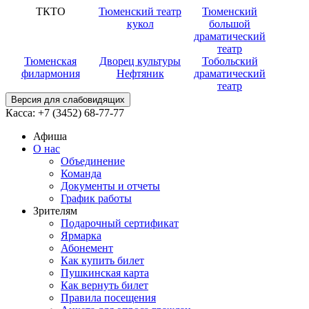
ТКТО
Тюменский театр
Тюменский
кукол
большой
драматический
театр
Тюменская
Дворец культуры
Тобольский
филармония
Нефтяник
драматический
театр
Версия для слабовидящих
Касса:
+7 (3452)
68-77-77
Афиша
О нас
Объединение
Команда
Документы и отчеты
График работы
Зрителям
Подарочный сертификат
Ярмарка
Абонемент
Как купить билет
Пушкинская карта
Как вернуть билет
Правила посещения