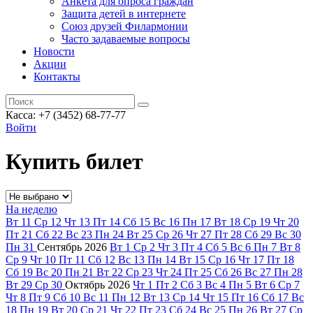
Анкета для опроса граждан
Защита детей в интернете
Союз друзей Филармонии
Часто задаваемые вопросы
Новости
Акции
Контакты
Касса:
+7 (3452)
68-77-77
Войти
Купить билет
На неделю
Вт
11
Ср
12
Чт
13
Пт
14
Сб
15
Вс
16
Пн
17
Вт
18
Ср
19
Чт
20
Пт
21
Сб
22
Вс
23
Пн
24
Вт
25
Ср
26
Чт
27
Пт
28
Сб
29
Вс
30
Пн
31
Сентябрь
2026
Вт
1
Ср
2
Чт
3
Пт
4
Сб
5
Вс
6
Пн
7
Вт
8
Ср
9
Чт
10
Пт
11
Сб
12
Вс
13
Пн
14
Вт
15
Ср
16
Чт
17
Пт
18
Сб
19
Вс
20
Пн
21
Вт
22
Ср
23
Чт
24
Пт
25
Сб
26
Вс
27
Пн
28
Вт
29
Ср
30
Октябрь
2026
Чт
1
Пт
2
Сб
3
Вс
4
Пн
5
Вт
6
Ср
7
Чт
8
Пт
9
Сб
10
Вс
11
Пн
12
Вт
13
Ср
14
Чт
15
Пт
16
Сб
17
Вс
18
Пн
19
Вт
20
Ср
21
Чт
22
Пт
23
Сб
24
Вс
25
Пн
26
Вт
27
Ср