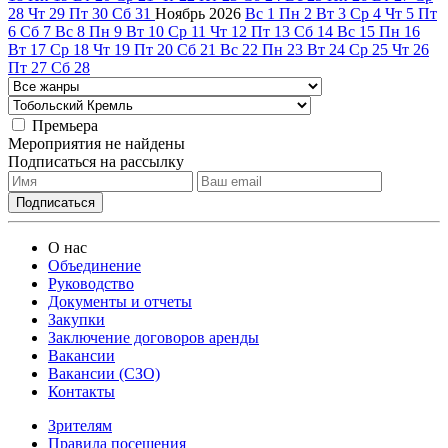
28
Чт
29
Пт
30
Сб
31
Ноябрь
2026
Вс
1
Пн
2
Вт
3
Ср
4
Чт
5
Пт
6
Сб
7
Вс
8
Пн
9
Вт
10
Ср
11
Чт
12
Пт
13
Сб
14
Вс
15
Пн
16
Вт
17
Ср
18
Чт
19
Пт
20
Сб
21
Вс
22
Пн
23
Вт
24
Ср
25
Чт
26
Пт
27
Сб
28
Премьера
Мероприятия не найдены
Подписаться на рассылку
О нас
Объединение
Руководство
Документы и отчеты
Закупки
Заключение договоров аренды
Вакансии
Вакансии (СЗО)
Контакты
Зрителям
Правила посещения