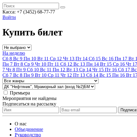
Касса:
+7 (3452)
68-77-77
Войти
Купить билет
На неделю
Сб
8
Вс
9
Пн
10
Вт
11
Ср
12
Чт
13
Пт
14
Сб
15
Вс
16
Пн
17
Вт
Пн
7
Вт
8
Ср
9
Чт
10
Пт
11
Сб
12
Вс
13
Пн
14
Вт
15
Ср
16
Чт
1
7
Чт
8
Пт
9
Сб
10
Вс
11
Пн
12
Вт
13
Ср
14
Чт
15
Пт
16
Сб
17
Вс
Сб
7
Вс
8
Пн
9
Вт
10
Ср
11
Чт
12
Пт
13
Сб
14
Вс
15
Пн
16
Вт
1
Премьера
Мероприятия не найдены
Подписаться на рассылку
О нас
Объединение
Руководство