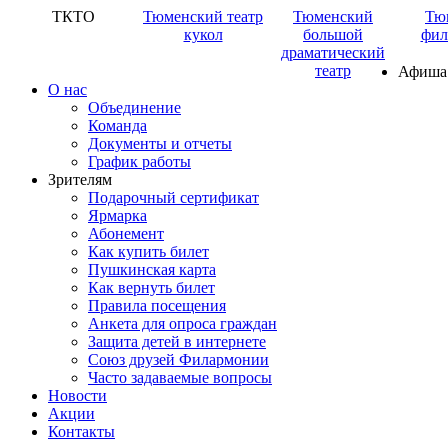
ТКТО
Тюменский театр
Тюменский
Тю
кукол
большой
фил
драматический
театр
Афиша
О нас
Объединение
Команда
Документы и отчеты
График работы
Зрителям
Подарочный сертификат
Ярмарка
Абонемент
Как купить билет
Пушкинская карта
Как вернуть билет
Правила посещения
Анкета для опроса граждан
Защита детей в интернете
Союз друзей Филармонии
Часто задаваемые вопросы
Новости
Акции
Контакты