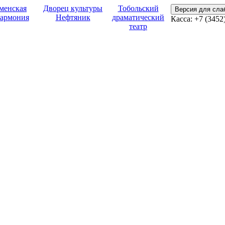
менская
Дворец культуры
Тобольский
Версия для сл
армония
Нефтяник
драматический
Касса:
+7 (3452
театр