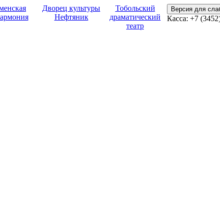
менская
Дворец культуры
Тобольский
Версия для сл
армония
Нефтяник
драматический
Касса:
+7 (3452
театр