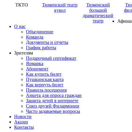
ТКТО
Тюменский театр
Тюменский
Тю
кукол
большой
фил
драматический
театр
Афиша
О нас
Объединение
Команда
Документы и отчеты
График работы
Зрителям
Подарочный сертификат
Ярмарка
Абонемент
Как купить билет
Пушкинская карта
Как вернуть билет
Правила посещения
Анкета для опроса граждан
Защита детей в интернете
Союз друзей Филармонии
Часто задаваемые вопросы
Новости
Акции
Контакты