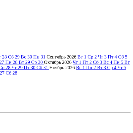
т
28
Сб
29
Вс
30
Пн
31
Сентябрь
2026
Вт
1
Ср
2
Чт
3
Пт
4
Сб
5
27
Пн
28
Вт
29
Ср
30
Октябрь
2026
Чт
1
Пт
2
Сб
3
Вс
4
Пн
5
Вт
Ср
28
Чт
29
Пт
30
Сб
31
Ноябрь
2026
Вс
1
Пн
2
Вт
3
Ср
4
Чт
5
27
Сб
28