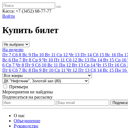
Касса:
+7 (3452)
68-77-77
Войти
Купить билет
На неделю
Пт
7
Сб
8
Вс
9
Пн
10
Вт
11
Ср
12
Чт
13
Пт
14
Сб
15
Вс
16
Пн
1
Вс
6
Пн
7
Вт
8
Ср
9
Чт
10
Пт
11
Сб
12
Вс
13
Пн
14
Вт
15
Ср
16
6
Ср
7
Чт
8
Пт
9
Сб
10
Вс
11
Пн
12
Вт
13
Ср
14
Чт
15
Пт
16
Сб
Пт
6
Сб
7
Вс
8
Пн
9
Вт
10
Ср
11
Чт
12
Пт
13
Сб
14
Вс
15
Пн
16
Премьера
Мероприятия не найдены
Подписаться на рассылку
О нас
Объединение
Руководство