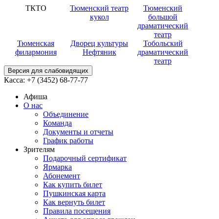
ТКТО
Тюменский театр
Тюменский
кукол
большой
драматический
театр
Тюменская
Дворец культуры
Тобольский
филармония
Нефтяник
драматический
театр
Версия для слабовидящих
Касса:
+7 (3452)
68-77-77
Афиша
О нас
Объединение
Команда
Документы и отчеты
График работы
Зрителям
Подарочный сертификат
Ярмарка
Абонемент
Как купить билет
Пушкинская карта
Как вернуть билет
Правила посещения