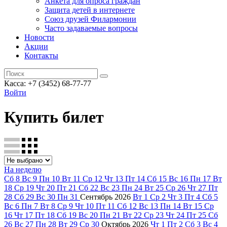
Анкета для опроса граждан
Защита детей в интернете
Союз друзей Филармонии
Часто задаваемые вопросы
Новости
Акции
Контакты
Касса:
+7 (3452)
68-77-77
Войти
Купить билет
На неделю
Сб
8
Вс
9
Пн
10
Вт
11
Ср
12
Чт
13
Пт
14
Сб
15
Вс
16
Пн
17
Вт
18
Ср
19
Чт
20
Пт
21
Сб
22
Вс
23
Пн
24
Вт
25
Ср
26
Чт
27
Пт
28
Сб
29
Вс
30
Пн
31
Сентябрь
2026
Вт
1
Ср
2
Чт
3
Пт
4
Сб
5
Вс
6
Пн
7
Вт
8
Ср
9
Чт
10
Пт
11
Сб
12
Вс
13
Пн
14
Вт
15
Ср
16
Чт
17
Пт
18
Сб
19
Вс
20
Пн
21
Вт
22
Ср
23
Чт
24
Пт
25
Сб
26
Вс
27
Пн
28
Вт
29
Ср
30
Октябрь
2026
Чт
1
Пт
2
Сб
3
Вс
4