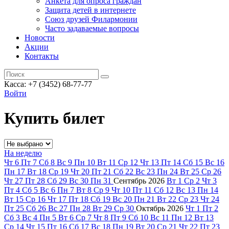
Анкета для опроса граждан
Защита детей в интернете
Союз друзей Филармонии
Часто задаваемые вопросы
Новости
Акции
Контакты
Касса:
+7 (3452)
68-77-77
Войти
Купить билет
На неделю
Чт
6
Пт
7
Сб
8
Вс
9
Пн
10
Вт
11
Ср
12
Чт
13
Пт
14
Сб
15
Вс
16
Пн
17
Вт
18
Ср
19
Чт
20
Пт
21
Сб
22
Вс
23
Пн
24
Вт
25
Ср
26
Чт
27
Пт
28
Сб
29
Вс
30
Пн
31
Сентябрь
2026
Вт
1
Ср
2
Чт
3
Пт
4
Сб
5
Вс
6
Пн
7
Вт
8
Ср
9
Чт
10
Пт
11
Сб
12
Вс
13
Пн
14
Вт
15
Ср
16
Чт
17
Пт
18
Сб
19
Вс
20
Пн
21
Вт
22
Ср
23
Чт
24
Пт
25
Сб
26
Вс
27
Пн
28
Вт
29
Ср
30
Октябрь
2026
Чт
1
Пт
2
Сб
3
Вс
4
Пн
5
Вт
6
Ср
7
Чт
8
Пт
9
Сб
10
Вс
11
Пн
12
Вт
13
Ср
14
Чт
15
Пт
16
Сб
17
Вс
18
Пн
19
Вт
20
Ср
21
Чт
22
Пт
23