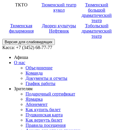
ТКТО
Тюменский театр
Тюменский
кукол
большой
драматический
театр
Тюменская
Дворец культуры
Тобольский
филармония
Нефтяник
драматический
театр
Версия для слабовидящих
Касса:
+7 (3452)
68-77-77
Афиша
О нас
Объединение
Команда
Документы и отчеты
График работы
Зрителям
Подарочный сертификат
Ярмарка
Абонемент
Как купить билет
Пушкинская карта
Как вернуть билет
Правила посещения