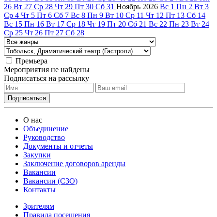
26
Вт
27
Ср
28
Чт
29
Пт
30
Сб
31
Ноябрь
2026
Вс
1
Пн
2
Вт
3
Ср
4
Чт
5
Пт
6
Сб
7
Вс
8
Пн
9
Вт
10
Ср
11
Чт
12
Пт
13
Сб
14
Вс
15
Пн
16
Вт
17
Ср
18
Чт
19
Пт
20
Сб
21
Вс
22
Пн
23
Вт
24
Ср
25
Чт
26
Пт
27
Сб
28
Премьера
Мероприятия не найдены
Подписаться на рассылку
О нас
Объединение
Руководство
Документы и отчеты
Закупки
Заключение договоров аренды
Вакансии
Вакансии (СЗО)
Контакты
Зрителям
Правила посещения