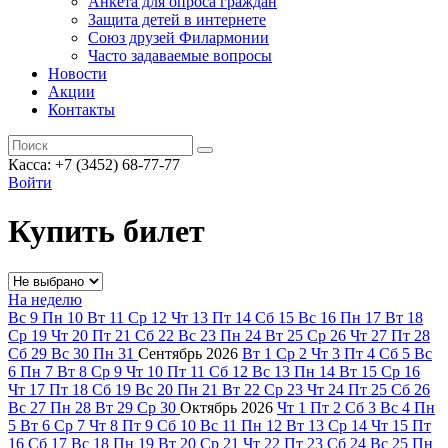
Анкета для опроса граждан
Защита детей в интернете
Союз друзей Филармонии
Часто задаваемые вопросы
Новости
Акции
Контакты
Касса:
+7 (3452)
68-77-77
Войти
Купить билет
На неделю
Вс
9
Пн
10
Вт
11
Ср
12
Чт
13
Пт
14
Сб
15
Вс
16
Пн
17
Вт
18
Ср
19
Чт
20
Пт
21
Сб
22
Вс
23
Пн
24
Вт
25
Ср
26
Чт
27
Пт
28
Сб
29
Вс
30
Пн
31
Сентябрь
2026
Вт
1
Ср
2
Чт
3
Пт
4
Сб
5
Вс
6
Пн
7
Вт
8
Ср
9
Чт
10
Пт
11
Сб
12
Вс
13
Пн
14
Вт
15
Ср
16
Чт
17
Пт
18
Сб
19
Вс
20
Пн
21
Вт
22
Ср
23
Чт
24
Пт
25
Сб
26
Вс
27
Пн
28
Вт
29
Ср
30
Октябрь
2026
Чт
1
Пт
2
Сб
3
Вс
4
Пн
5
Вт
6
Ср
7
Чт
8
Пт
9
Сб
10
Вс
11
Пн
12
Вт
13
Ср
14
Чт
15
Пт
16
Сб
17
Вс
18
Пн
19
Вт
20
Ср
21
Чт
22
Пт
23
Сб
24
Вс
25
Пн