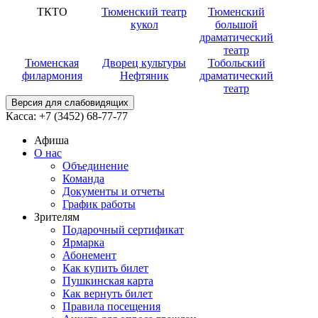
ТКТО
Тюменский театр
Тюменский
кукол
большой
драматический
театр
Тюменская
Дворец культуры
Тобольский
филармония
Нефтяник
драматический
театр
Версия для слабовидящих
Касса:
+7 (3452)
68-77-77
Афиша
О нас
Объединение
Команда
Документы и отчеты
График работы
Зрителям
Подарочный сертификат
Ярмарка
Абонемент
Как купить билет
Пушкинская карта
Как вернуть билет
Правила посещения