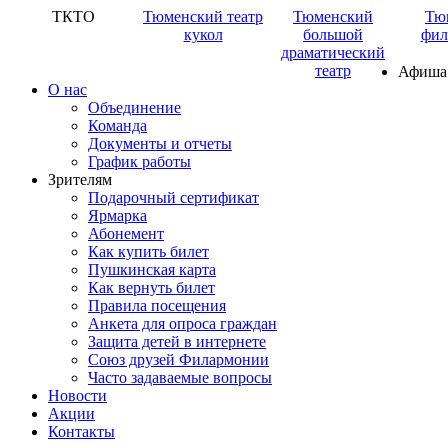
ТКТО
Тюменский театр
Тюменский
Тю
кукол
большой
фил
драматический
театр
Афиша
О нас
Объединение
Команда
Документы и отчеты
График работы
Зрителям
Подарочный сертификат
Ярмарка
Абонемент
Как купить билет
Пушкинская карта
Как вернуть билет
Правила посещения
Анкета для опроса граждан
Защита детей в интернете
Союз друзей Филармонии
Часто задаваемые вопросы
Новости
Акции
Контакты