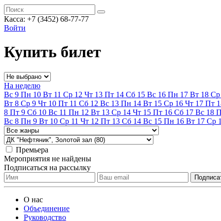
Касса:
+7 (3452)
68-77-77
Войти
Купить билет
На неделю
Вс
9
Пн
10
Вт
11
Ср
12
Чт
13
Пт
14
Сб
15
Вс
16
Пн
17
Вт
18
Ср
Вт
8
Ср
9
Чт
10
Пт
11
Сб
12
Вс
13
Пн
14
Вт
15
Ср
16
Чт
17
Пт
1
8
Пт
9
Сб
10
Вс
11
Пн
12
Вт
13
Ср
14
Чт
15
Пт
16
Сб
17
Вс
18
Вс
8
Пн
9
Вт
10
Ср
11
Чт
12
Пт
13
Сб
14
Вс
15
Пн
16
Вт
17
Ср
Премьера
Мероприятия не найдены
Подписаться на рассылку
О нас
Объединение
Руководство