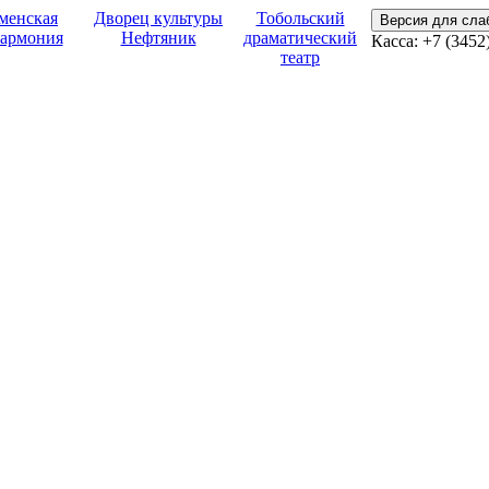
менская
Дворец культуры
Тобольский
Версия для сл
армония
Нефтяник
драматический
Касса:
+7 (3452
театр