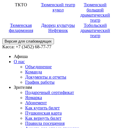
ТКТО
Тюменский театр
Тюменский
кукол
большой
драматический
театр
Тюменская
Дворец культуры
Тобольский
филармония
Нефтяник
драматический
театр
Версия для слабовидящих
Касса:
+7 (3452)
68-77-77
Афиша
О нас
Объединение
Команда
Документы и отчеты
График работы
Зрителям
Подарочный сертификат
Ярмарка
Абонемент
Как купить билет
Пушкинская карта
Как вернуть билет
Правила посещения