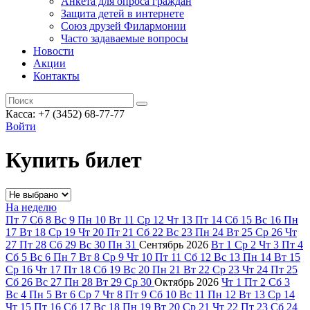
Анкета для опроса граждан
Защита детей в интернете
Союз друзей Филармонии
Часто задаваемые вопросы
Новости
Акции
Контакты
Касса:
+7 (3452)
68-77-77
Войти
Купить билет
На неделю
Пт
7
Сб
8
Вс
9
Пн
10
Вт
11
Ср
12
Чт
13
Пт
14
Сб
15
Вс
16
Пн
17
Вт
18
Ср
19
Чт
20
Пт
21
Сб
22
Вс
23
Пн
24
Вт
25
Ср
26
Чт
27
Пт
28
Сб
29
Вс
30
Пн
31
Сентябрь
2026
Вт
1
Ср
2
Чт
3
Пт
4
Сб
5
Вс
6
Пн
7
Вт
8
Ср
9
Чт
10
Пт
11
Сб
12
Вс
13
Пн
14
Вт
15
Ср
16
Чт
17
Пт
18
Сб
19
Вс
20
Пн
21
Вт
22
Ср
23
Чт
24
Пт
25
Сб
26
Вс
27
Пн
28
Вт
29
Ср
30
Октябрь
2026
Чт
1
Пт
2
Сб
3
Вс
4
Пн
5
Вт
6
Ср
7
Чт
8
Пт
9
Сб
10
Вс
11
Пн
12
Вт
13
Ср
14
Чт
15
Пт
16
Сб
17
Вс
18
Пн
19
Вт
20
Ср
21
Чт
22
Пт
23
Сб
24