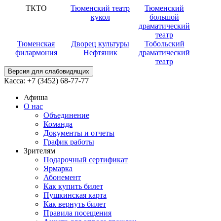
ТКТО
Тюменский театр
Тюменский
кукол
большой
драматический
театр
Тюменская
Дворец культуры
Тобольский
филармония
Нефтяник
драматический
театр
Версия для слабовидящих
Касса:
+7 (3452)
68-77-77
Афиша
О нас
Объединение
Команда
Документы и отчеты
График работы
Зрителям
Подарочный сертификат
Ярмарка
Абонемент
Как купить билет
Пушкинская карта
Как вернуть билет
Правила посещения