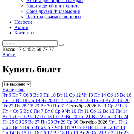
Анкета для опроса граждан
Защита детей в интернете
Союз друзей Филармонии
Часто задаваемые вопросы
Новости
Акции
Контакты
Касса:
+7 (3452)
68-77-77
Войти
Купить билет
На неделю
Чт
6
Пт
7
Сб
8
Вс
9
Пн
10
Вт
11
Ср
12
Чт
13
Пт
14
Сб
15
Вс
16
Пн
17
Вт
18
Ср
19
Чт
20
Пт
21
Сб
22
Вс
23
Пн
24
Вт
25
Ср
26
Чт
27
Пт
28
Сб
29
Вс
30
Пн
31
Сентябрь
2026
Вт
1
Ср
2
Чт
3
Пт
4
Сб
5
Вс
6
Пн
7
Вт
8
Ср
9
Чт
10
Пт
11
Сб
12
Вс
13
Пн
14
Вт
15
Ср
16
Чт
17
Пт
18
Сб
19
Вс
20
Пн
21
Вт
22
Ср
23
Чт
24
Пт
25
Сб
26
Вс
27
Пн
28
Вт
29
Ср
30
Октябрь
2026
Чт
1
Пт
2
Сб
3
Вс
4
Пн
5
Вт
6
Ср
7
Чт
8
Пт
9
Сб
10
Вс
11
Пн
12
Вт
13
Ср
14
Чт
15
Пт
16
Сб
17
Вс
18
Пн
19
Вт
20
Ср
21
Чт
22
Пт
23